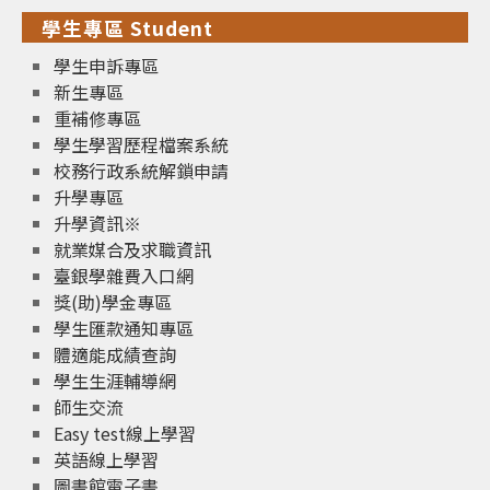
學生專區 Student
學生申訴專區
新生專區
重補修專區
學生學習歷程檔案系統
校務行政系統解鎖申請
升學專區
升學資訊※
就業媒合及求職資訊
臺銀學雜費入口網
獎(助)學金專區
學生匯款通知專區
體適能成績查詢
學生生涯輔導網
師生交流
Easy test線上學習
英語線上學習
圖書館電子書