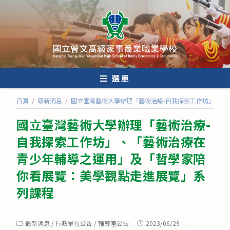
跳
轉
至
主
要
內
選單
容
首頁
/
最新消息
/
國立臺灣藝術大學辦理「藝術治療-自我探索工作坊」、「
國立臺灣藝術大學辦理「藝術治療-
自我探索工作坊」、「藝術治療在
青少年輔導之運用」及「哲學家陪
你看展覽：美學觀點走進展覽」系
列課程
Post
Post
最新消息
/
行政單位公告
/
輔導室公告
2023/06/29