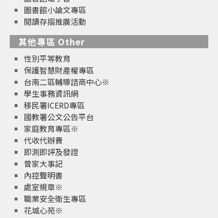
圖書館小論文專區
閱讀存摺推廣活動
其他專區 Other
性別平等教育
保護智慧財產權專區
台南二區輔導諮商中心※
學生事務資訊網
移民署ICERD專區
國教署公文公告平台
家庭教育專區※
代收代辦費
即測即評及發證
曾家大事記
內控聲明書
處室規章※
職業安全衛生專區
花城心苑※