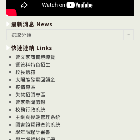
最新消息 News
最
選取分類
新
快速連結 Links
消
息
曾文家商實境導覽
News
餐管科特色招生
校長信箱
太陽能發電回饋金
疫情專區
失物招領專區
曾家新聞剪報
校務行政系統
主網頁後端管理系統
圖書館資訊查詢系統
學年課程計畫書
學生選課輔導手冊