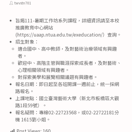
category:
published:
Post
twvstn701
author:
旨揭111-暑期工作坊系列課程，詳細資訊請至本校
推廣教育中心網站
(https://uaap.ntua.edu.tw/exeducation/）查詢。
招生對象：
適合國中、高中教師，及對藝術治療領域有興趣
者。
歡迎中、高階主管與職涯探索成長者，及對藝術、
心理相關領域有興趣者。
對探索美學和展覽相關議題有興趣者。
報名日期：即日起至各班開課一週前止，統一採網
路報名。
上課地點：國立臺灣藝術大學（新北市板橋區大觀
路1段59號）。
報名疑問：專線02-22723568，或02-22722181分
機 1615劉小姐。
Post Views:
160