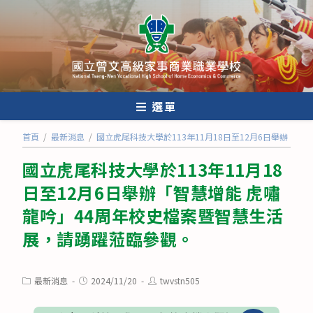
跳
轉
至
主
要
內
選單
容
首頁
/
最新消息
/
國立虎尾科技大學於113年11月18日至12月6日舉辦「
國立虎尾科技大學於113年11月18
日至12月6日舉辦「智慧增能 虎嘯
龍吟」44周年校史檔案暨智慧生活
展，請踴躍蒞臨參觀。
Post
Post
Post
最新消息
2024/11/20
twvstn505
category:
published:
author: