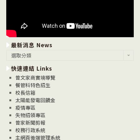
最新消息 News
最
選取分類
新
快速連結 Links
消
息
曾文家商實境導覽
News
餐管科特色招生
校長信箱
太陽能發電回饋金
疫情專區
失物招領專區
曾家新聞剪報
校務行政系統
主網頁後端管理系統