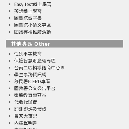
Easy test線上學習
英語線上學習
圖書館電子書
圖書館小論文專區
閱讀存摺推廣活動
其他專區 Other
性別平等教育
保護智慧財產權專區
台南二區輔導諮商中心※
學生事務資訊網
移民署ICERD專區
國教署公文公告平台
家庭教育專區※
代收代辦費
即測即評及發證
曾家大事記
內控聲明書