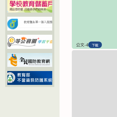
公文-4
下載