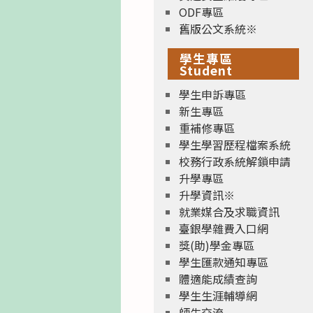
ODF專區
舊版公文系統※
學生專區
Student
學生申訴專區
新生專區
重補修專區
學生學習歷程檔案系統
校務行政系統解鎖申請
升學專區
升學資訊※
就業媒合及求職資訊
臺銀學雜費入口網
獎(助)學金專區
學生匯款通知專區
體適能成績查詢
學生生涯輔導網
師生交流