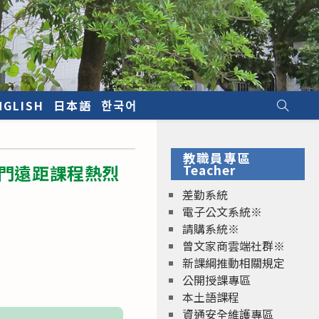
NGLISH
日本語
한국어
教職員專區
三門遠距課程熱烈
Teacher
差勤系統
電子公文系統※
請購系統※
曾文家商雲端社群※
新課綱推動相關規定
公開授課專區
本土語課程
資通安全維護專區