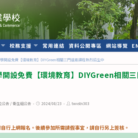
位
校務支援
常用連結
資料公開專區
網站導覽
E
學開設免費【環境教育】DIYGreen相關三門遠距課程熱烈招生中
開設免費【環境教育】DIYGreen相關
Post
Post
位公告
/
衛生組公告
2024/08/23
twvstn303
published:
author:
請自行上網報名。後續參加所需請假事宜，請自行另上簽核。