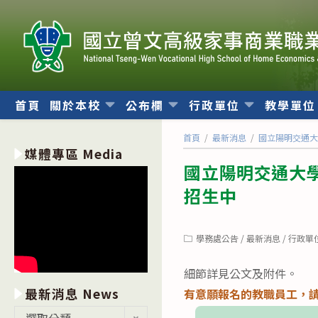
跳
轉
至
主
要
內
首頁
關於本校
公布欄
行政單位
教學單
容
首頁
/
最新消息
/
國立陽明交通大
媒體專區 Media
國立陽明交通大學
招生中
Post
學務處公告
/
最新消息
/
行政單
category:
細節詳見公文及附件。
最新消息 News
有意願報名的教職員工，
最
選取分類