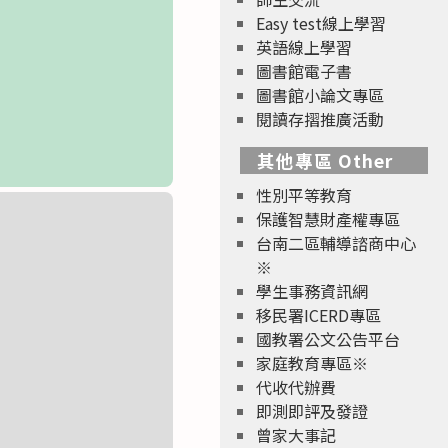
Easy test線上學習
英語線上學習
圖書館電子書
圖書館小論文專區
閱讀存摺推廣活動
其他專區 Other
性別平等教育
保護智慧財產權專區
台南二區輔導諮商中心
※
學生事務資訊網
移民署ICERD專區
國教署公文公告平台
家庭教育專區※
代收代辦費
即測即評及發證
曾家大事記