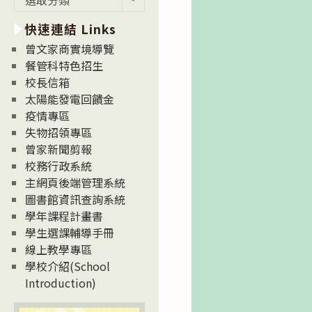
新
快速連結 Links
消
息
曾文家商實境導覽
News
餐管科特色招生
校長信箱
太陽能發電回饋金
疫情專區
失物招領專區
曾家新聞剪報
校務行政系統
主網頁後端管理系統
圖書館資訊查詢系統
學年課程計畫書
學生選課輔導手冊
線上教學專區
學校介紹(School
Introduction)