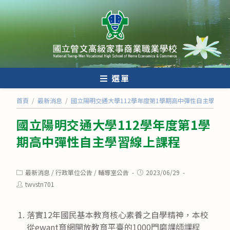
跳
轉
至
主
要
內
選單
容
首頁
/
最新消息
/
國立陽明交通大學112學年度第1學期高中彈性自主學習線
國立陽明交通大學112學年度第1學
期高中彈性自主學習線上課程
Post
Post
最新消息
/
行政單位公告
/
輔導室公告
2023/06/29
category:
published:
Post
twvstn701
author:
落實12年國民基本教育核心素養之自學精神，本校
從ewant育網開放教育平臺的1000門磨課師課程