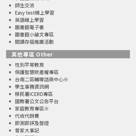
師生交流
Easy test線上學習
英語線上學習
圖書館電子書
圖書館小論文專區
閱讀存摺推廣活動
其他專區 Other
性別平等教育
保護智慧財產權專區
台南二區輔導諮商中心※
學生事務資訊網
移民署ICERD專區
國教署公文公告平台
家庭教育專區※
代收代辦費
即測即評及發證
曾家大事記