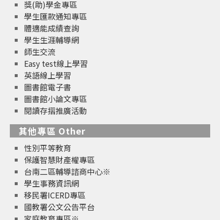
獎(助)學金專區
學生匯款通知專區
體適能成績查詢
學生生涯輔導網
師生交流
Easy test線上學習
英語線上學習
圖書館電子書
圖書館小論文專區
閱讀存摺推廣活動
其他專區 Other
性別平等教育
保護智慧財產權專區
台南二區輔導諮商中心※
學生事務資訊網
移民署ICERD專區
國教署公文公告平台
家庭教育專區※