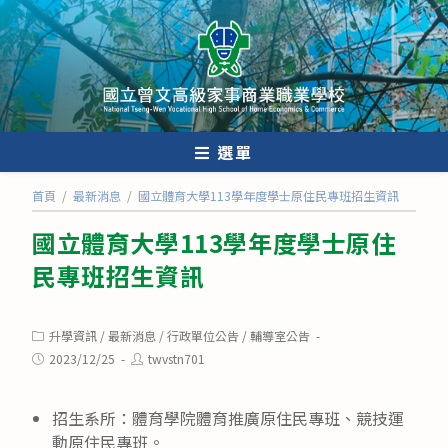
跳
轉
至
主
要
內
選單
容
首頁
/
最新消息
/
國立體育大學113學年度學士原住民專班招生資訊
國立體育大學113學年度學士原住
民專班招生資訊
Post
升學資訊
/
最新消息
/
行政單位公告
/
輔導室公告
category:
Post
Post
2023/12/25
twvstn701
published:
author:
招生系所：體育學院體育推廣原住民專班、競技運
動原住民專班。