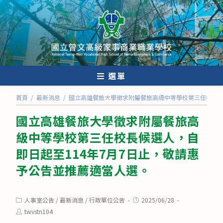
跳
轉
至
主
要
內
選單
容
首頁
/
最新消息
/
國立高雄餐旅大學徵求附屬餐旅高級中等學校第三任校長候
國立高雄餐旅大學徵求附屬餐旅高
級中等學校第三任校長候選人，自
即日起至114年7月7日止，敬請惠
予公告並推薦適當人選。
Post
Post
人事室公告
/
最新消息
/
行政單位公告
2025/06/28
category:
published:
Post
twvstn104
author: