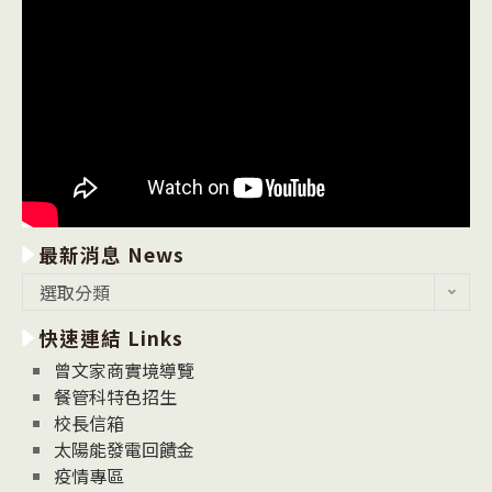
最新消息 News
最
選取分類
新
快速連結 Links
消
息
曾文家商實境導覽
News
餐管科特色招生
校長信箱
太陽能發電回饋金
疫情專區