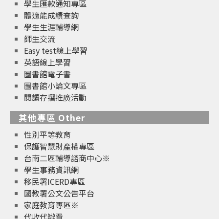
學生匯款通知專區
體適能成績查詢
學生生涯輔導網
師生交流
Easy test線上學習
英語線上學習
圖書館電子書
圖書館小論文專區
閱讀存摺推廣活動
其他專區 Other
性別平等教育
保護智慧財產權專區
台南二區輔導諮商中心※
學生事務資訊網
移民署ICERD專區
國教署公文公告平台
家庭教育專區※
代收代辦費