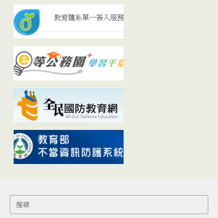
Search
for: