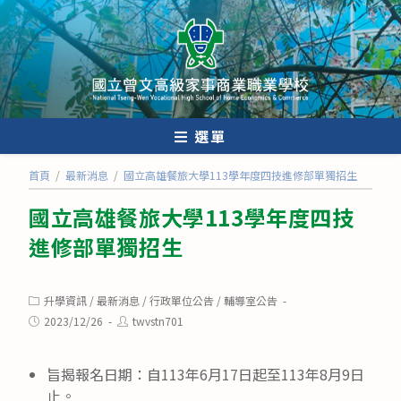
跳
轉
至
主
要
內
選單
容
首頁
/
最新消息
/
國立高雄餐旅大學113學年度四技進修部單獨招生
國立高雄餐旅大學113學年度四技
進修部單獨招生
Post
升學資訊
/
最新消息
/
行政單位公告
/
輔導室公告
category:
Post
Post
2023/12/26
twvstn701
published:
author:
旨揭報名日期：自113年6月17日起至113年8月9日
止。