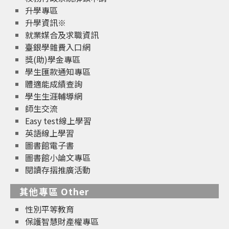
升學專區
升學資訊※
就業媒合及求職資訊
臺銀學雜費入口網
獎(助)學金專區
學生匯款通知專區
體適能成績查詢
學生生涯輔導網
師生交流
Easy test線上學習
英語線上學習
圖書館電子書
圖書館小論文專區
閱讀存摺推廣活動
其他專區 Other
性別平等教育
保護智慧財產權專區