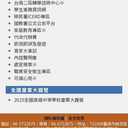
台南二區輔導諮商中心※
學生事務資訊網
移民署ICERD專區
國教署公文公告平台
家庭教育專區※
代收代辦費
即測即評及發證
曾家大事記
內控聲明書
處室規章※
職業安全衛生專區
花城心苑※
全國童軍大露營
2025全國高級中等學校童軍大露營
隱私權保護
安全政策
電話：06-5722079｜傳真：06-5722875｜地址：721008臺南市麻豆區