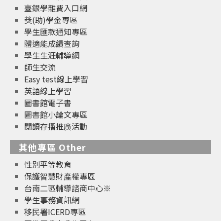
臺銀學雜費入口網
獎(助)學金專區
學生匯款通知專區
體適能成績查詢
學生生涯輔導網
師生交流
Easy test線上學習
英語線上學習
圖書館電子書
圖書館小論文專區
閱讀存摺推廣活動
其他專區 Other
性別平等教育
保護智慧財產權專區
台南二區輔導諮商中心※
學生事務資訊網
移民署ICERD專區