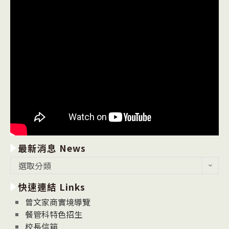
最新消息 News
最
選取分類
新
快速連結 Links
消
息
曾文家商實境導覽
News
餐管科特色招生
校長信箱