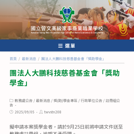
跳
轉
至
主
要
內
選單
容
首頁
/
最新消息
/
團法人大鵬科技慈善基金會「獎助學金」
團法人大鵬科技慈善基金會「獎助
學金」
Post
教務處公告
/
最新消息
/
獎(助)學金專區
/
行政單位公告
/
註冊組公
category:
告
Post
Post
2025/09/05
twvstn208
published:
author:
擬申請本案獎學金者，請於9月25日前將申請文件送至
教務處註冊組，逾期不予受理。