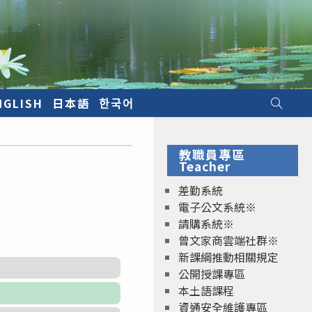
NGLISH
日本語
한국어
教職員專區
Teacher
差勤系統
電子公文系統※
請購系統※
曾文家商雲端社群※
新課綱推動相關規定
公開授課專區
本土語課程
資通安全維護專區