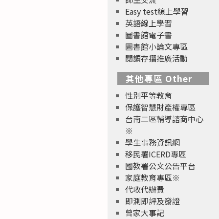
Easy test線上學習
英語線上學習
圖書館電子書
圖書館小論文專區
閱讀存摺推廣活動
其他專區 Other
性別平等教育
保護智慧財產權專區
台南二區輔導諮商中心
※
學生事務資訊網
移民署ICERD專區
國教署公文公告平台
家庭教育專區※
代收代辦費
即測即評及發證
曾家大事記