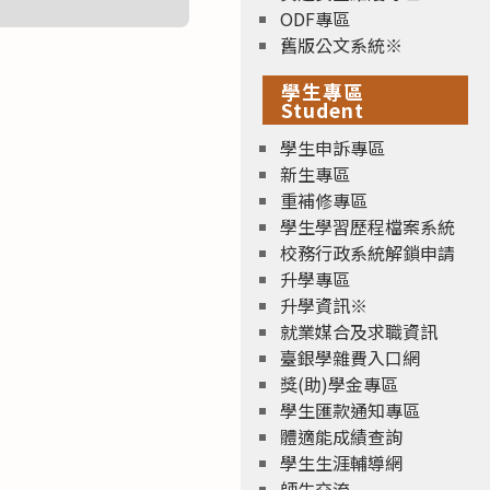
ODF專區
舊版公文系統※
學生專區
Student
學生申訴專區
新生專區
重補修專區
學生學習歷程檔案系統
校務行政系統解鎖申請
升學專區
升學資訊※
就業媒合及求職資訊
臺銀學雜費入口網
獎(助)學金專區
學生匯款通知專區
體適能成績查詢
學生生涯輔導網
師生交流