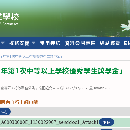
位
校務支援
常用連結
資料公開專區
網站導覽
E
13年第1次中等以上學校優秀學生獎學金」
3年第1次中等以上學校優秀學生獎學金」
Post
Post
學金專區
/
行政單位公告
/
註冊組公告
2024/02/06
twvstn208
published:
author:
期限內自行上網申請
下載
_A09030000E_1130022967_senddoc1_Attach1
下載