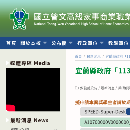
跳
轉
至
主
要
內
首頁
關於本校
公布欄
行政單位
教學單
容
首頁
/
最新消息
/
宜蘭縣政府「1
媒體專區 Media
宜蘭縣政府「11
Post
教務處公告
/
最新消息
/
獎(助)
category:
擬申請本案獎學金者請於
SPEED-Super-Desk
最新消息 News
A10700000V0000000
最
選取分類