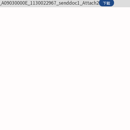
_A09030000E_1130022967_senddoc1_Attach2
下載