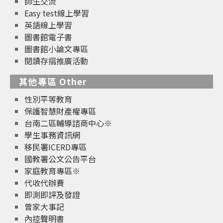
師生交流
Easy test線上學習
英語線上學習
圖書館電子書
圖書館小論文專區
閱讀存摺推廣活動
其他專區 Other
性別平等教育
保護智慧財產權專區
台南二區輔導諮商中心※
學生事務資訊網
移民署ICERD專區
國教署公文公告平台
家庭教育專區※
代收代辦費
即測即評及發證
曾家大事記
內控聲明書