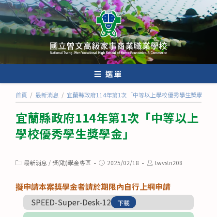
跳
轉
至
主
要
內
選單
容
首頁
/
最新消息
/
宜蘭縣政府114年第1次「中等以上學校優秀學生獎學金」
宜蘭縣政府114年第1次「中等以上
學校優秀學生獎學金」
Post
Post
Post
最新消息
/
獎(助)學金專區
2025/02/18
twvstn208
category:
published:
author:
擬申請本案獎學金者請於期限內自行上網申請
SPEED-Super-Desk-12
下載