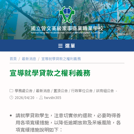
跳
轉
至
主
要
內
選單
容
首頁
/
最新消息
/
宣導就學貸款之權利義務
宣導就學貸款之權利義務
Post
學務處公告
/
最新消息
/
置頂公告
/
行政單位公告
/
訓育組公告
category:
Post
Post
2026/04/20
twvstn305
published:
author:
請就學貸款學生，注意切實依約還款，必要時得善
用各項寬緩措施，以降低逾期放款及呆帳風險，各
項寬緩措施說明如下：