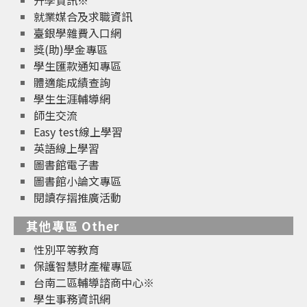
就業媒合及求職資訊
臺銀學雜費入口網
獎(助)學金專區
學生匯款通知專區
體適能成績查詢
學生生涯輔導網
師生交流
Easy test線上學習
英語線上學習
圖書館電子書
圖書館小論文專區
閱讀存摺推廣活動
其他專區 Other
性別平等教育
保護智慧財產權專區
台南二區輔導諮商中心※
學生事務資訊網