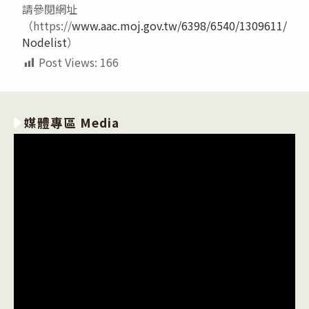
請參閱網址
（https://
www.aac.moj.gov.tw/6398/6540/1309611/
Nodelist
）
Post Views:
166
媒體專區 Media