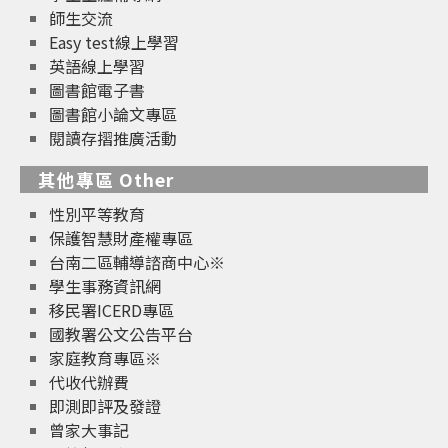
師生交流
Easy test線上學習
英語線上學習
圖書館電子書
圖書館小論文專區
閱讀存摺推廣活動
其他專區 Other
性別平等教育
保護智慧財產權專區
台南二區輔導諮商中心※
學生事務資訊網
移民署ICERD專區
國教署公文公告平台
家庭教育專區※
代收代辦費
即測即評及發證
曾家大事記