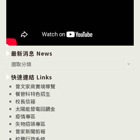
最新消息 News
最
選取分類
新
快速連結 Links
消
息
曾文家商實境導覽
News
餐管科特色招生
校長信箱
太陽能發電回饋金
疫情專區
失物招領專區
曾家新聞剪報
校務行政系統