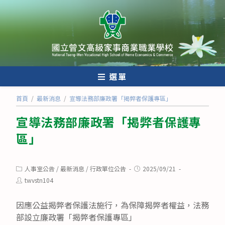
跳
轉
至
主
要
內
選單
容
首頁
/
最新消息
/
宣導法務部廉政署「揭弊者保護專區」
宣導法務部廉政署「揭弊者保護專
區」
Post
Post
人事室公告
/
最新消息
/
行政單位公告
2025/09/21
category:
published:
Post
twvstn104
author:
因應公益揭弊者保護法施行，為保障揭弊者權益，法務
部設立廉政署「揭弊者保護專區」