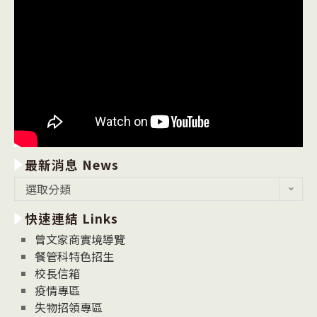
最新消息 News
最
選取分類
新
快速連結 Links
消
息
曾文家商實境導覽
News
餐管科特色招生
校長信箱
疫情專區
失物招領專區