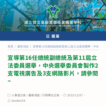
跳
轉
至
主
要
內
選單
容
首頁
/
最新消息
/
宣導第16任總統副總統及第11屆立法委員選舉，中央選舉
宣導第16任總統副總統及第11屆立
法委員選舉，中央選舉委員會製作2
支電視廣告及3支網路影片，請參閱
~
Post
Post
人事室公告
/
最新消息
/
行政單位公告
2023/12/07
category:
published:
Post
twvstn104
author: