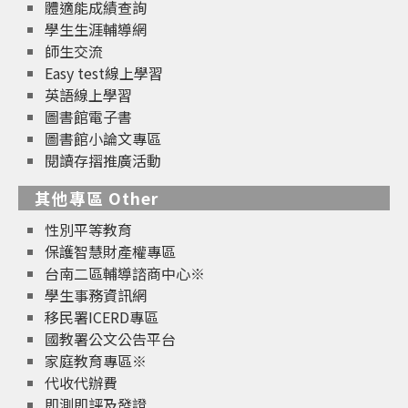
體適能成績查詢
學生生涯輔導網
師生交流
Easy test線上學習
英語線上學習
圖書館電子書
圖書館小論文專區
閱讀存摺推廣活動
其他專區 Other
性別平等教育
保護智慧財產權專區
台南二區輔導諮商中心※
學生事務資訊網
移民署ICERD專區
國教署公文公告平台
家庭教育專區※
代收代辦費
即測即評及發證