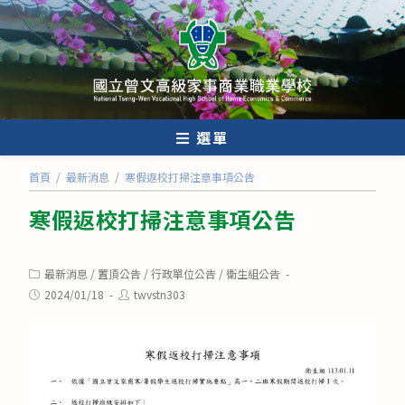
跳
轉
至
主
要
內
選單
容
首頁
/
最新消息
/
寒假返校打掃注意事項公告
寒假返校打掃注意事項公告
Post
最新消息
/
置頂公告
/
行政單位公告
/
衛生組公告
category:
Post
Post
2024/01/18
twvstn303
published:
author: