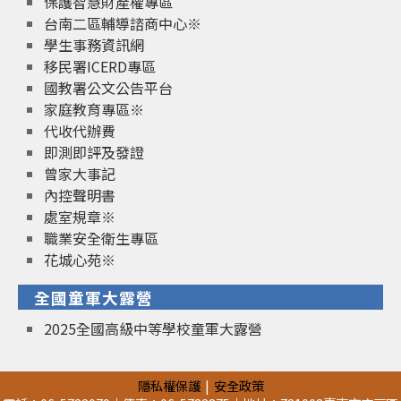
保護智慧財產權專區
台南二區輔導諮商中心※
學生事務資訊網
移民署ICERD專區
國教署公文公告平台
家庭教育專區※
代收代辦費
即測即評及發證
曾家大事記
內控聲明書
處室規章※
職業安全衛生專區
花城心苑※
全國童軍大露營
2025全國高級中等學校童軍大露營
隱私權保護
安全政策