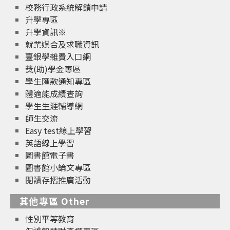
校務行政系統解鎖申請
升學專區
升學資訊※
就業媒合及求職資訊
臺銀學雜費入口網
獎(助)學金專區
學生匯款通知專區
體適能成績查詢
學生生涯輔導網
師生交流
Easy test線上學習
英語線上學習
圖書館電子書
圖書館小論文專區
閱讀存摺推廣活動
其他專區 Other
性別平等教育