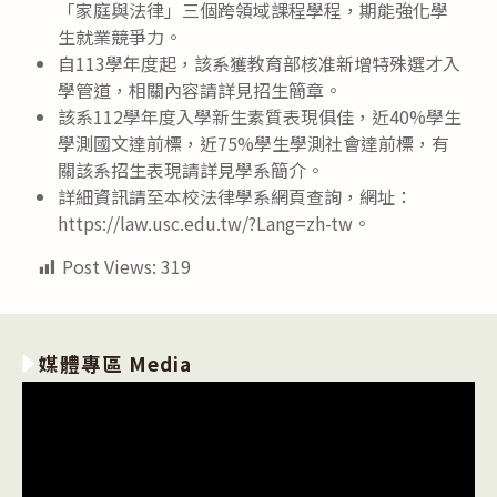
「家庭與法律」三個跨領域課程學程，期能強化學
生就業競爭力。
自113學年度起，該系獲教育部核准新增特殊選才入
學管道，相關內容請詳見招生簡章。
該系112學年度入學新生素質表現俱佳，近40%學生
學測國文達前標，近75%學生學測社會達前標，有
關該系招生表現請詳見學系簡介。
詳細資訊請至本校法律學系網頁查詢，網址：
https://law.usc.edu.tw/?Lang=zh-tw。
Post Views:
319
媒體專區 Media