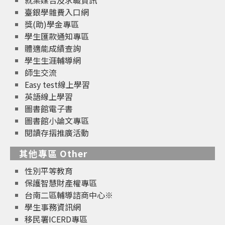
臺銀學雜費入口網
獎(助)學金專區
學生匯款通知專區
體適能成績查詢
學生生涯輔導網
師生交流
Easy test線上學習
英語線上學習
圖書館電子書
圖書館小論文專區
閱讀存摺推廣活動
其他專區 Other
性別平等教育
保護智慧財產權專區
台南二區輔導諮商中心※
學生事務資訊網
移民署ICERD專區