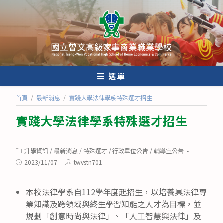
跳
轉
至
主
要
內
選單
容
首頁
/
最新消息
/
實踐大學法律學系特殊選才招生
實踐大學法律學系特殊選才招生
Post
升學資訊
/
最新消息
/
特殊選才
/
行政單位公告
/
輔導室公告
category:
Post
Post
2023/11/07
twvstn701
published:
author:
本校法律學系自112學年度起招生，以培養具法律專
業知識及跨領域與終生學習知能之人才為目標，並
規劃「創意時尚與法律」、「人工智慧與法律」及