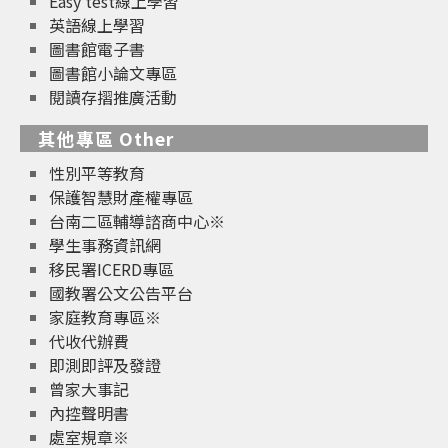
Easy test線上學習
英語線上學習
圖書館電子書
圖書館小論文專區
閱讀存摺推廣活動
其他專區 Other
性別平等教育
保護智慧財產權專區
台南二區輔導諮商中心※
學生事務資訊網
移民署ICERD專區
國教署公文公告平台
家庭教育專區※
代收代辦費
即測即評及發證
曾家大事記
內控聲明書
處室規章※