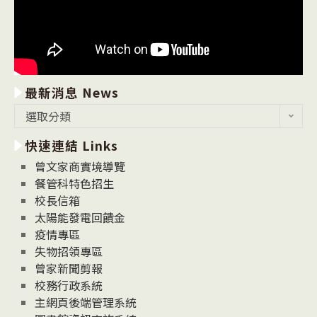
最新消息 News
最
選取分類
新
快速連結 Links
消
息
曾文家商實境導覽
News
餐管科特色招生
校長信箱
太陽能發電回饋金
疫情專區
失物招領專區
曾家新聞剪報
校務行政系統
主網頁後端管理系統