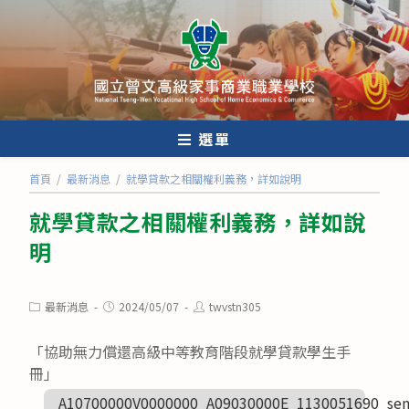
跳
轉
至
主
要
內
選單
容
首頁
/
最新消息
/
就學貸款之相關權利義務，詳如說明
就學貸款之相關權利義務，詳如說
明
Post
Post
Post
最新消息
2024/05/07
twvstn305
category:
published:
author:
「協助無力償還高級中等教育階段就學貸款學生手
冊」
A10700000V0000000_A09030000E_1130051690_sen