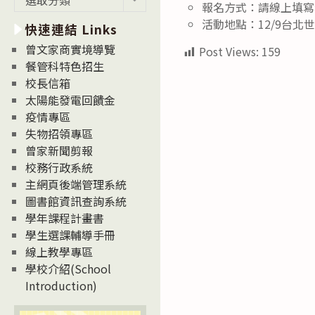
報名方式：請線上填寫報名表單
新
活動地點：12/9台北
快速連結 Links
消
息
曾文家商實境導覽
Post Views:
159
News
餐管科特色招生
校長信箱
太陽能發電回饋金
疫情專區
失物招領專區
曾家新聞剪報
校務行政系統
主網頁後端管理系統
圖書館資訊查詢系統
學年課程計畫書
學生選課輔導手冊
線上教學專區
學校介紹(School
Introduction)