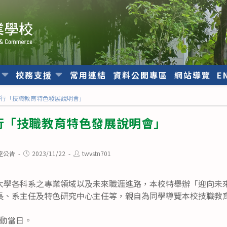
位
校務支援
常用連結
資料公開專區
網站導覽
E
舉行「技職教育特色發展說明會」
行「技職教育特色發展說明會」
Post
Post
室公告
2023/11/22
twvstn701
published:
author:
大學各科系之專業領域以及未來職涯進路，本校特舉辦「迎向未來
長、系主任及特色研究中心主任等，親自為同學導覽本校技職教
動當日。