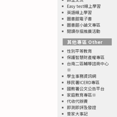
Easy test線上學習
英語線上學習
圖書館電子書
圖書館小論文專區
閱讀存摺推廣活動
其他專區 Other
性別平等教育
保護智慧財產權專區
台南二區輔導諮商中心
※
學生事務資訊網
移民署ICERD專區
國教署公文公告平台
家庭教育專區※
代收代辦費
即測即評及發證
曾家大事記