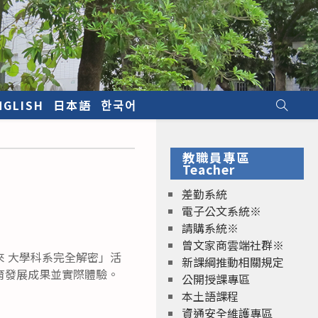
NGLISH
日本語
한국어
教職員專區
Teacher
差勤系統
電子公文系統※
請購系統※
曾文家商雲端社群※
 大學科系完全解密」活
新課綱推動相關規定
育發展成果並實際體驗。
公開授課專區
本土語課程
資通安全維護專區