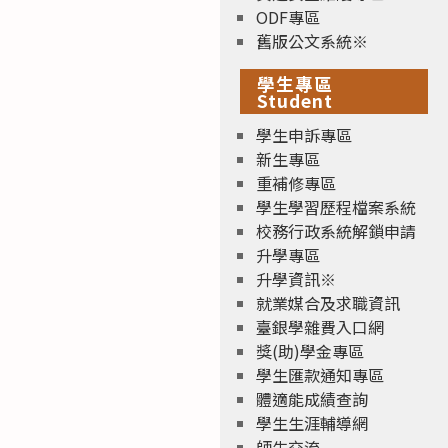
ODF專區
舊版公文系統※
學生專區
Student
學生申訴專區
新生專區
重補修專區
學生學習歷程檔案系統
校務行政系統解鎖申請
升學專區
升學資訊※
就業媒合及求職資訊
臺銀學雜費入口網
獎(助)學金專區
學生匯款通知專區
體適能成績查詢
學生生涯輔導網
師生交流