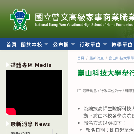
跳
轉
至
主
要
內
首頁
關於本校
公布欄
行政單位
教學單
容
首頁
/
最新消息
/
崑山科技大學
媒體專區 Media
崑山科技大學舉
Post
最新消息
/
行政單位公告
/
輔導
category:
為讓技高師生瞭解科技
動。將由本校各學院院
報名方式說明如下：
最新消息 News
報名日期：即日起至活
最
選取分類