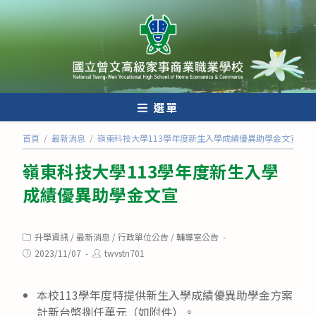
跳
轉
至
主
要
內
選單
容
首頁
/
最新消息
/
嶺東科技大學113學年度新生入學成績優異助學金文宣
嶺東科技大學113學年度新生入學
成績優異助學金文宣
Post
升學資訊
/
最新消息
/
行政單位公告
/
輔導室公告
category:
Post
Post
2023/11/07
twvstn701
published:
author:
本校113學年度特提供新生入學成績優異助學金方案
計新台幣捌仟萬元（如附件）。