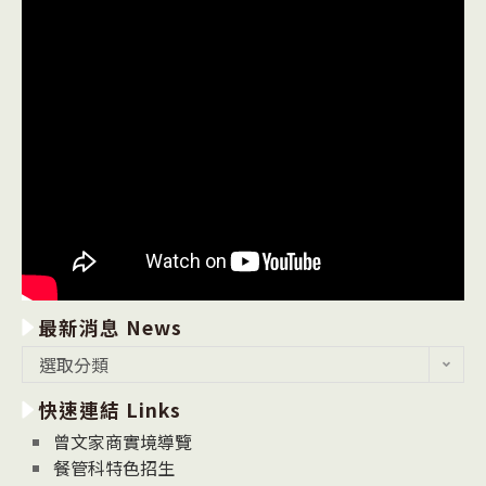
最新消息 News
最
選取分類
新
快速連結 Links
消
息
曾文家商實境導覽
News
餐管科特色招生