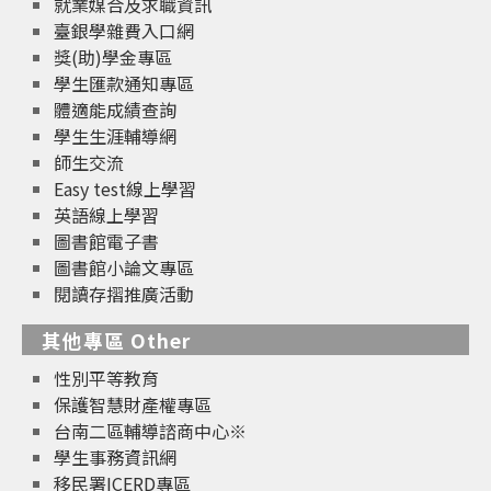
就業媒合及求職資訊
臺銀學雜費入口網
獎(助)學金專區
學生匯款通知專區
體適能成績查詢
學生生涯輔導網
師生交流
Easy test線上學習
英語線上學習
圖書館電子書
圖書館小論文專區
閱讀存摺推廣活動
其他專區 Other
性別平等教育
保護智慧財產權專區
台南二區輔導諮商中心※
學生事務資訊網
移民署ICERD專區