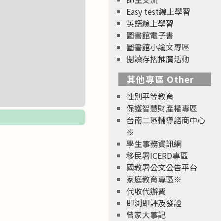
Easy test線上學習
英語線上學習
圖書館電子書
圖書館小論文專區
閱讀存摺推廣活動
其他專區 Other
性別平等教育
保護智慧財產權專區
台南二區輔導諮商中心
※
學生事務資訊網
移民署ICERD專區
國教署公文公告平台
家庭教育專區※
代收代辦費
即測即評及發證
曾家大事記