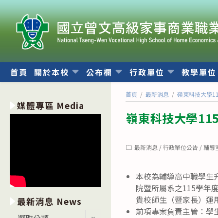
跳
轉
至
主
要
內
首頁
關於本校
公布欄
行政單位
教學單
容
首頁
/
最新消息
/
嶺東科技大學1
媒體專區 Media
嶺東科技大學11
Post
最新消息
/
行政單位公告
/
輔導
category:
本校為輔導高中職學生升
院暨所屬系之115學
貴校師生（暨家長）運
最新消息 News
前項專案負責主管：學生發展
最
選取分類