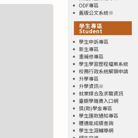
ODF專區
舊版公文系統※
學生專區
Student
學生申訴專區
新生專區
重補修專區
學生學習歷程檔案系統
校務行政系統解鎖申請
升學專區
升學資訊※
就業媒合及求職資訊
臺銀學雜費入口網
獎(助)學金專區
學生匯款通知專區
體適能成績查詢
學生生涯輔導網
師生交流