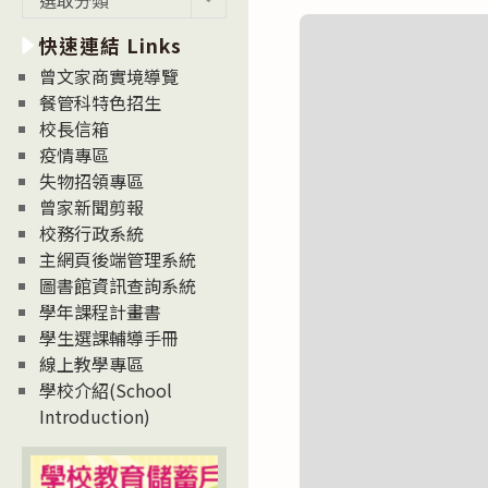
新
快速連結 Links
消
息
曾文家商實境導覽
News
餐管科特色招生
校長信箱
疫情專區
失物招領專區
曾家新聞剪報
校務行政系統
主網頁後端管理系統
圖書館資訊查詢系統
學年課程計畫書
學生選課輔導手冊
線上教學專區
學校介紹(School
Introduction)