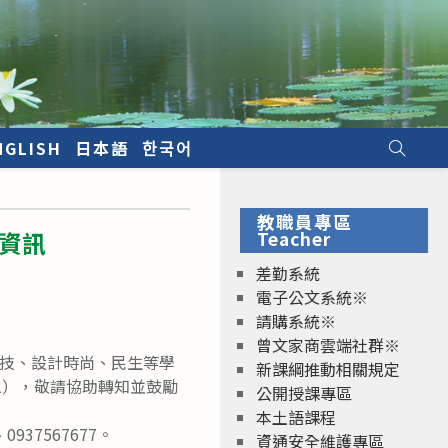
NGLISH
日本語
한국어
教職員專區
資訊
Teacher
差勤系統
電子公文系統※
請購系統※
曾文家商雲端社群※
科技、設計時尚、民生等學
新課綱推動相關規定
二），敬請協助轉知並鼓勵
公開授課專區
本土語課程
937567677。
資通安全維護專區