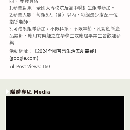
四、 參賽資格
1.參賽對象：全國大專校院及高中職師生組隊參加。
2.參賽人數：每組5人（含）以內，每組最少搭配一位
指導老師。
3.可跨系組隊參加，不限科系、不限年齡，凡對創新產
品設計、應用有興趣之在學學生或應屆畢業生皆歡迎參
與。
活動網址：
【2024全國智慧生活五創競賽】
(google.com)
Post Views:
160
媒體專區 Media