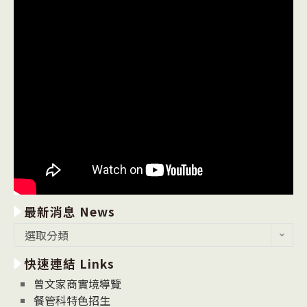
最新消息 News
最
選取分類
新
快速連結 Links
消
息
曾文家商實境導覽
News
餐管科特色招生