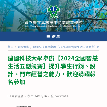
跳
轉
至
主
要
內
選單
容
首頁
/
最新消息
/
建國科技大學舉辦【2024全國智慧生活五創競賽】提升
建國科技大學舉辦【2024全國智慧
生活五創競賽】提升學生行銷、設
計、門市經營之能力，歡迎踴躍報
名參加
Post
Post
Post
最新消息
2024/10/16
twvstn604
category:
published:
author: