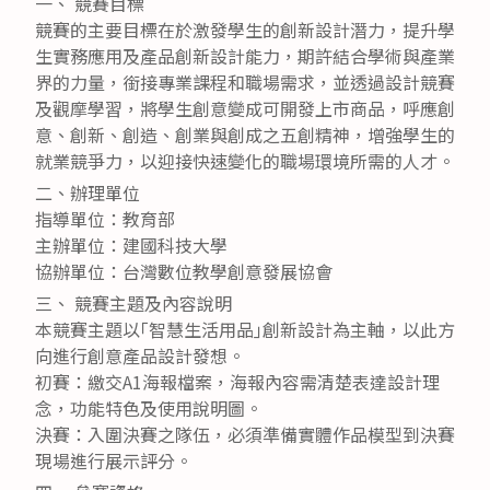
一、 競賽目標
競賽的主要目標在於激發學生的創新設計潛力，提升學
生實務應用及產品創新設計能力，期許結合學術與產業
界的力量，銜接專業課程和職場需求，並透過設計競賽
及觀摩學習，將學生創意變成可開發上市商品，呼應創
意、創新、創造、創業與創成之五創精神，增強學生的
就業競爭力，以迎接快速變化的職場環境所需的人才。
二、辦理單位
指導單位：教育部
主辦單位：建國科技大學
協辦單位：台灣數位教學創意發展協會
三、 競賽主題及內容說明
本競賽主題以｢智慧生活用品｣創新設計為主軸，以此方
向進行創意產品設計發想。
初賽：繳交A1海報檔案，海報內容需清楚表達設計理
念，功能特色及使用說明圖。
決賽：入圍決賽之隊伍，必須準備實體作品模型到決賽
現場進行展示評分。