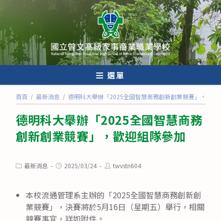
跳
轉
至
主
要
內
選單
容
首頁
/
最新消息
/
德明科大舉辦「2025全國智慧商務創新創業競賽」，歡迎
德明科大舉辦「2025全國智慧商務
創新創業競賽」，歡迎組隊參加
Post
Post
Post
最新消息
2025/03/24
twvstn604
category:
published:
author:
本校流通管理系主辦的「2025全國智慧商務創新創
業競賽」，決賽將於5月16日（星期五）舉行，相關
競賽事宜，詳如附件。