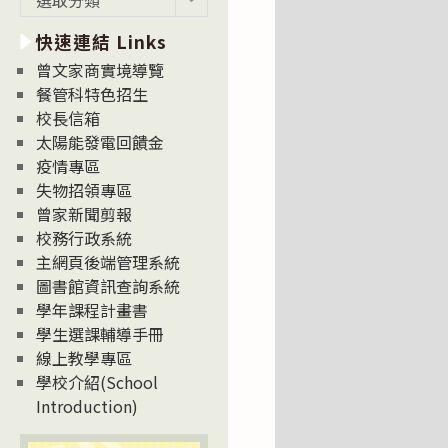
新
快速連結 Links
消
息
曾文家商實境導覽
News
餐管科特色招生
校長信箱
太陽能發電回饋金
疫情專區
失物招領專區
曾家新聞剪報
校務行政系統
主網頁後端管理系統
圖書館資訊查詢系統
學年課程計畫書
學生選課輔導手冊
線上教學專區
學校介紹(School
Introduction)