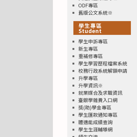
ODF專區
舊版公文系統※
學生專區
Student
學生申訴專區
新生專區
重補修專區
學生學習歷程檔案系統
校務行政系統解鎖申請
升學專區
升學資訊※
就業媒合及求職資訊
臺銀學雜費入口網
獎(助)學金專區
學生匯款通知專區
體適能成績查詢
學生生涯輔導網
師生交流