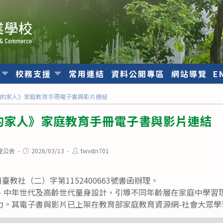
位
校務支援
常用連結
資料公開專區
網站導覽
E
我的家人》家庭教育手冊電子書與影片連結
的家人》家庭教育手冊電子書與影片連結
Post
Post
室公告
2026/03/13
twvstn701
published:
author:
日臺教社（二）字第1152400663號書函辦理。
、中年世代及高齡世代量身設計，引導不同年齡層在家庭中學習
力。其電子書與影片已上架在教育部家庭教育資源網-社會大眾學