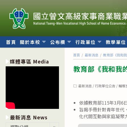
跳
轉
至
主
要
內
首頁
關於本校
公布欄
行政單位
教學單
容
首頁
/
最新消息
/
教育部《我和
媒體專區 Media
教育部《我和我
Post
最新消息
/
行政單位公告
/
輔導
category:
依據教育部115年3月6
旨揭手冊針對青年世代
化代間互動與家庭凝聚
最新消息 News
最
選取分類