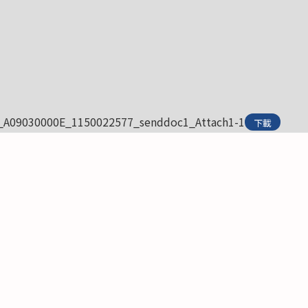
_A09030000E_1150022577_senddoc1_Attach1-1
下載