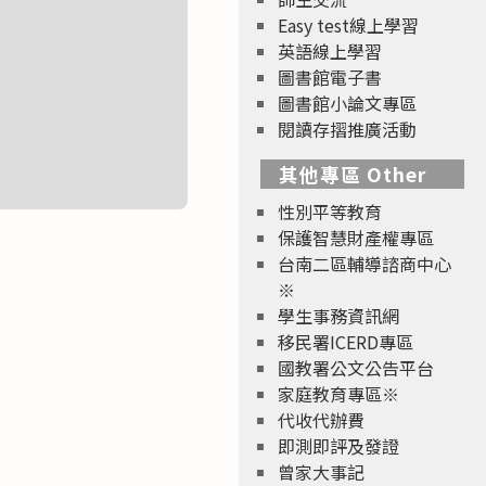
Easy test線上學習
英語線上學習
圖書館電子書
圖書館小論文專區
閱讀存摺推廣活動
其他專區 Other
性別平等教育
保護智慧財產權專區
台南二區輔導諮商中心
※
學生事務資訊網
移民署ICERD專區
國教署公文公告平台
家庭教育專區※
代收代辦費
即測即評及發證
曾家大事記