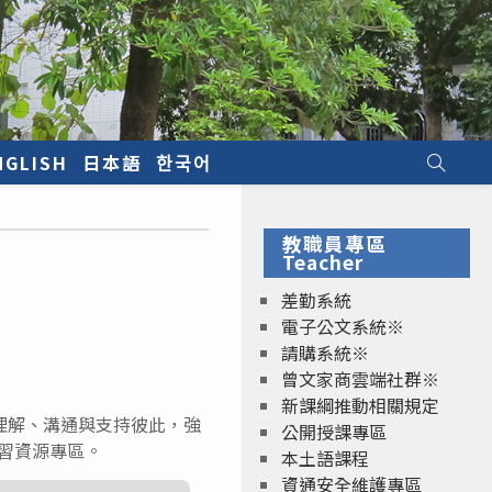
NGLISH
日本語
한국어
教職員專區
Teacher
差勤系統
電子公文系統※
請購系統※
曾文家商雲端社群※
新課綱推動相關規定
理解、溝通與支持彼此，強
公開授課專區
習資源專區。
本土語課程
資通安全維護專區