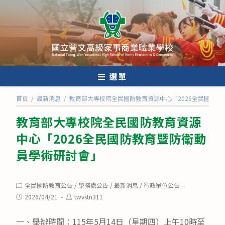
跳
轉
至
主
要
內
選單
容
首頁
/
最新消息
/
教育部大專校院全民國防教育資源中心「2026全民國防
教育部大專校院全民國防教育資源
中心「2026全民國防教育暨防衛動
員學術研討會」
Post
全民國防教育公告
/
學務處公告
/
最新消息
/
行政單位公告
category:
Post
Post
2026/04/21
twvstn311
published:
author:
一、舉辦時間：115年5月14日（星期四）上午10時至