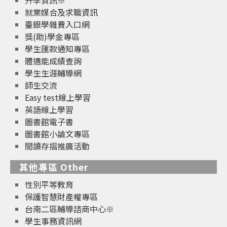
就業媒合及求職資訊
臺銀學雜費入口網
獎(助)學金專區
學生匯款通知專區
體適能成績查詢
學生生涯輔導網
師生交流
Easy test線上學習
英語線上學習
圖書館電子書
圖書館小論文專區
閱讀存摺推廣活動
其他專區 Other
性別平等教育
保護智慧財產權專區
台南二區輔導諮商中心※
學生事務資訊網