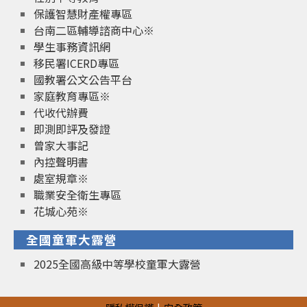
保護智慧財產權專區
台南二區輔導諮商中心※
學生事務資訊網
移民署ICERD專區
國教署公文公告平台
家庭教育專區※
代收代辦費
即測即評及發證
曾家大事記
內控聲明書
處室規章※
職業安全衛生專區
花城心苑※
全國童軍大露營
2025全國高級中等學校童軍大露營