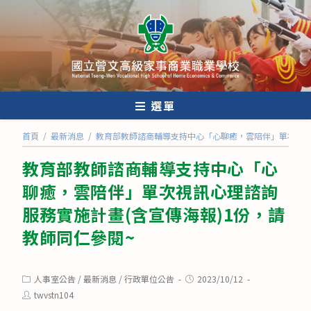
跳
轉
至
主
要
內
選單
容
首頁
/
最新消息
/
教育部教師諮商輔導支持中心「心聊癒，雲陪伴」單次視訊
教育部教師諮商輔導支持中心「心
聊癒，雲陪伴」單次視訊心理諮詢
服務實施計畫(含宣傳海報)1份，請
教師同仁參閱~
Post
Post
人事室公告
/
最新消息
/
行政單位公告
2023/10/12
category:
published:
Post
twvstn104
author: