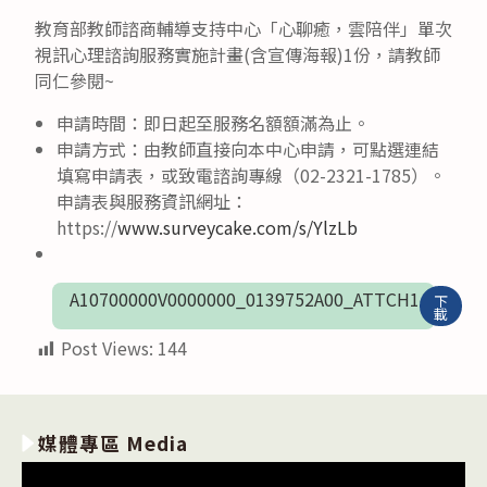
教育部教師諮商輔導支持中心「心聊癒，雲陪伴」單次
視訊心理諮詢服務實施計畫(含宣傳海報)1份，請教師
同仁參閱~
申請時間：即日起至服務名額額滿為止。
申請方式：由教師直接向本中心申請，可點選連結
填寫申請表，或致電諮詢專線（02-2321-1785）。
申請表與服務資訊網址：
https://
www.surveycake.com/s/YlzLb
A10700000V0000000_0139752A00_ATTCH1
下
載
Post Views:
144
媒體專區 Media