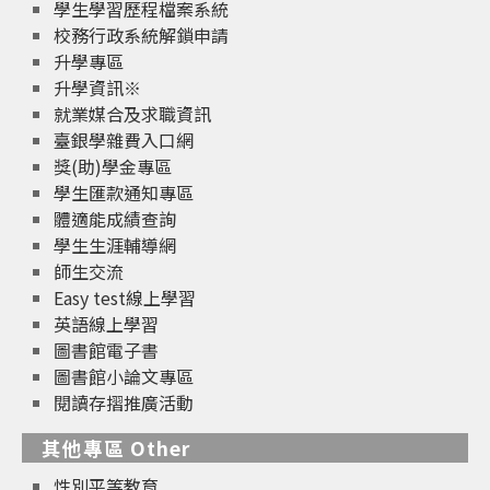
學生學習歷程檔案系統
校務行政系統解鎖申請
升學專區
升學資訊※
就業媒合及求職資訊
臺銀學雜費入口網
獎(助)學金專區
學生匯款通知專區
體適能成績查詢
學生生涯輔導網
師生交流
Easy test線上學習
英語線上學習
圖書館電子書
圖書館小論文專區
閱讀存摺推廣活動
其他專區 Other
性別平等教育