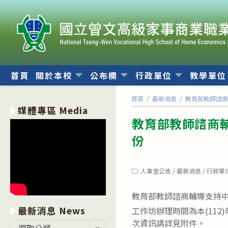
跳
轉
至
主
要
內
首頁
關於本校
公布欄
行政單位
教學單
容
首頁
/
最新消息
/
教育部教師諮商
媒體專區 Media
教育部教師諮商輔
份
Post
人事室公告
/
最新消息
/
行政單
category:
教育部教師諮商輔導支持中
最新消息 News
工作坊辦理時間為本(112
次資訊請詳見附件。
最
選取分類