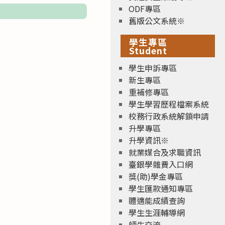
ODF專區
舊版公文系統※
學生專區
Student
學生申訴專區
新生專區
重補修專區
學生學習歷程檔案系統
校務行政系統解鎖申請
升學專區
升學資訊※
就業媒合及求職資訊
臺銀學雜費入口網
獎(助)學金專區
學生匯款通知專區
體適能成績查詢
學生生涯輔導網
師生交流