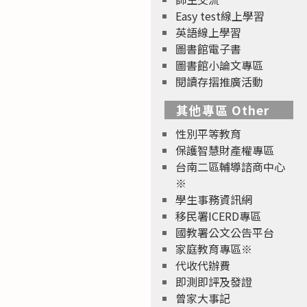
Easy test線上學習
英語線上學習
圖書館電子書
圖書館小論文專區
閱讀存摺推廣活動
其他專區 Other
性別平等教育
保護智慧財產權專區
台南二區輔導諮商中心
※
學生事務資訊網
移民署ICERD專區
國教署公文公告平台
家庭教育專區※
代收代辦費
即測即評及發證
曾家大事記