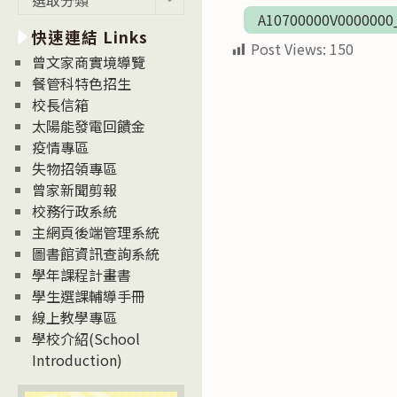
新
A10700000V0000000
快速連結 Links
消
Post Views:
150
息
曾文家商實境導覽
News
餐管科特色招生
校長信箱
太陽能發電回饋金
疫情專區
失物招領專區
曾家新聞剪報
校務行政系統
主網頁後端管理系統
圖書館資訊查詢系統
學年課程計畫書
學生選課輔導手冊
線上教學專區
學校介紹(School
Introduction)