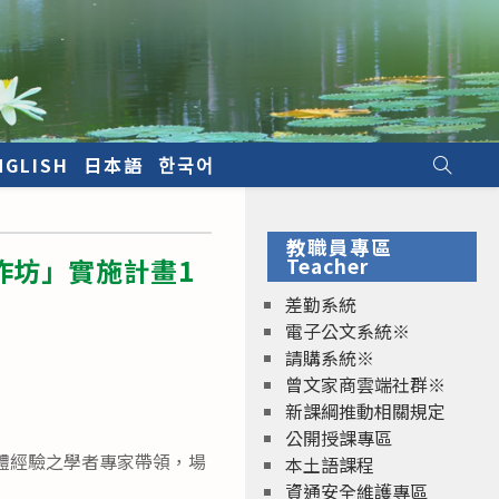
NGLISH
日本語
한국어
教職員專區
作坊」實施計畫1
Teacher
差勤系統
電子公文系統※
請購系統※
曾文家商雲端社群※
新課綱推動相關規定
公開授課專區
團體經驗之學者專家帶領，場
本土語課程
資通安全維護專區