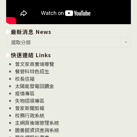
最新消息 News
最
選取分類
新
快速連結 Links
消
息
曾文家商實境導覽
News
餐管科特色招生
校長信箱
太陽能發電回饋金
疫情專區
失物招領專區
曾家新聞剪報
校務行政系統
主網頁後端管理系統
圖書館資訊查詢系統