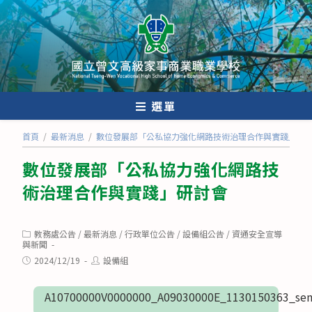
跳
轉
至
主
要
內
選單
容
首頁
/
最新消息
/
數位發展部「公私協力強化網路技術治理合作與實踐」研
數位發展部「公私協力強化網路技
術治理合作與實踐」研討會
Post
教務處公告
/
最新消息
/
行政單位公告
/
設備組公告
/
資通安全宣導
category:
與新聞
Post
Post
2024/12/19
設備組
published:
author:
A10700000V0000000_A09030000E_1130150363_sen