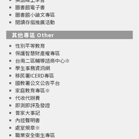
圖書館電子書
圖書館小論文專區
閱讀存摺推廣活動
其他專區 Other
性別平等教育
保護智慧財產權專區
台南二區輔導諮商中心※
學生事務資訊網
移民署ICERD專區
國教署公文公告平台
家庭教育專區※
代收代辦費
即測即評及發證
曾家大事記
內控聲明書
處室規章※
職業安全衛生專區