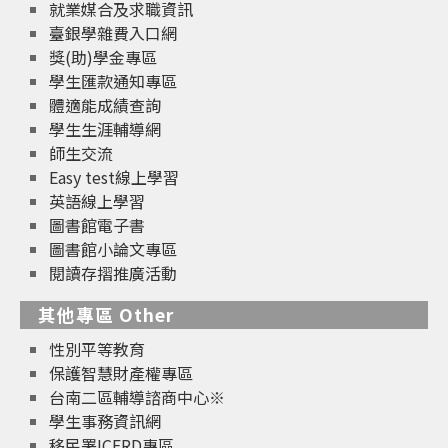
就業媒合及求職資訊
臺銀學雜費入口網
獎(助)學金專區
學生匯款通知專區
體適能成績查詢
學生生涯輔導網
師生交流
Easy test線上學習
英語線上學習
圖書館電子書
圖書館小論文專區
閱讀存摺推廣活動
其他專區 Other
性別平等教育
保護智慧財產權專區
台南二區輔導諮商中心※
學生事務資訊網
移民署ICERD專區