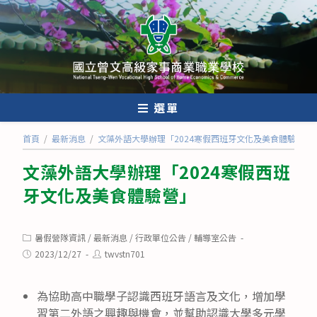
跳
轉
至
主
要
內
選單
容
首頁
/
最新消息
/
文藻外語大學辦理「2024寒假西班牙文化及美食體驗營」
文藻外語大學辦理「2024寒假西班
牙文化及美食體驗營」
Post
暑假營隊資訊
/
最新消息
/
行政單位公告
/
輔導室公告
category:
Post
Post
2023/12/27
twvstn701
published:
author:
為協助高中職學子認識西班牙語言及文化，增加學
習第二外語之興趣與機會，並幫助認識大學多元學