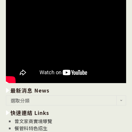
最新消息 News
最
選取分類
新
快速連結 Links
消
息
曾文家商實境導覽
News
餐管科特色招生