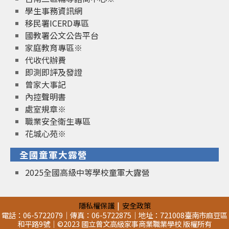
學生事務資訊網
移民署ICERD專區
國教署公文公告平台
家庭教育專區※
代收代辦費
即測即評及發證
曾家大事記
內控聲明書
處室規章※
職業安全衛生專區
花城心苑※
全國童軍大露營
2025全國高級中等學校童軍大露營
隱私權保護
安全政策
電話：06-5722079｜傳真：06-5722875｜地址：721008臺南市麻豆區
和平路9號｜©2023 國立曾文高級家事商業職業學校 版權所有