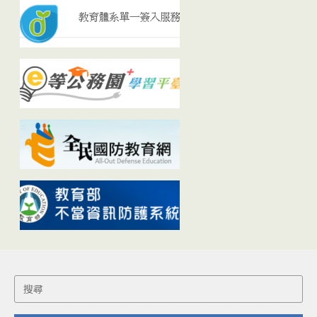
Search
for: