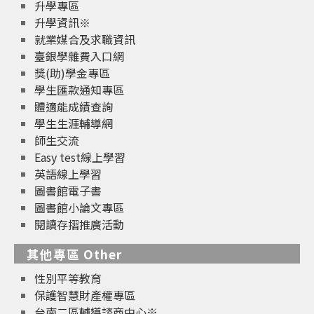
升學專區
升學資訊※
就業媒合及求職資訊
臺銀學雜費入口網
獎(助)學金專區
學生匯款通知專區
體適能成績查詢
學生生涯輔導網
師生交流
Easy test線上學習
英語線上學習
圖書館電子書
圖書館小論文專區
閱讀存摺推廣活動
其他專區 Other
性別平等教育
保護智慧財產權專區
台南二區輔導諮商中心※