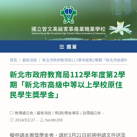
跳
轉
至
主
要
內
選單
容
首頁
/
最新消息
/
新北市政府教育局112學年度第2學期「新北市高級中等
新北市政府教育局112學年度第2學
期「新北市高級中等以上學校原住
民學生獎學金」
Post
教務處公告
/
最新消息
/
獎(助)學金專區
/
註冊組公告
category:
Post
Post
2024/02/27
twvstn208
published:
author:
擬申請本案獎學金者，請於3月21日前將申請文件送至