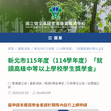
跳
轉
至
主
要
內
選單
容
首頁
/
最新消息
/
新北市115年度（114學年度）「就讀高級中等以上學校
新北市115年度（114學年度）「就
讀高級中等以上學校學生獎學金」
Post
教務處公告
/
最新消息
/
獎(助)學金專區
/
行政單位公告
/
註冊組公
category:
告
Post
Post
2026/03/18
twvstn208
published:
author:
擬申請本案獎學金者請於期限內自行上網申請