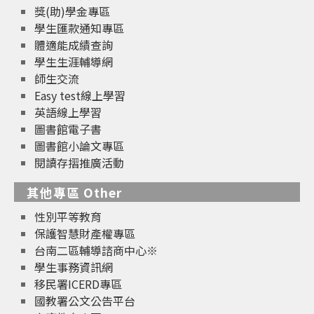
獎(助)學金專區
學生匯款通知專區
體適能成績查詢
學生生涯輔導網
師生交流
Easy test線上學習
英語線上學習
圖書館電子書
圖書館小論文專區
閱讀存摺推廣活動
其他專區 Other
性別平等教育
保護智慧財產權專區
台南二區輔導諮商中心※
學生事務資訊網
移民署ICERD專區
國教署公文公告平台