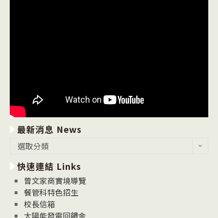
最新消息 News
最
選取分類
新
快速連結 Links
消
息
曾文家商實境導覽
News
餐管科特色招生
校長信箱
太陽能發電回饋金