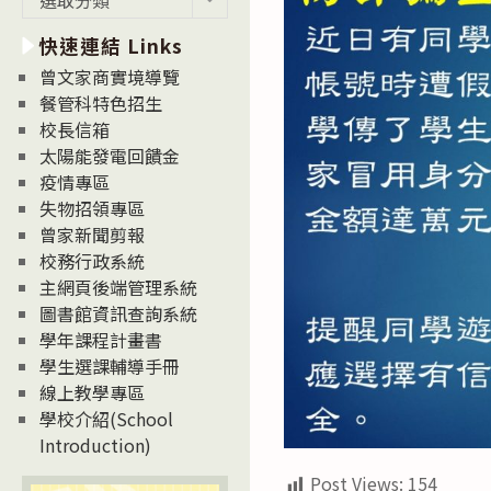
新
快速連結 Links
消
息
曾文家商實境導覽
News
餐管科特色招生
校長信箱
太陽能發電回饋金
疫情專區
失物招領專區
曾家新聞剪報
校務行政系統
主網頁後端管理系統
圖書館資訊查詢系統
學年課程計畫書
學生選課輔導手冊
線上教學專區
學校介紹(School
Introduction)
Post Views:
154