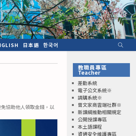
NGLISH
日本語
한국어
教職員專區
Teacher
差勤系統
電子公文系統※
請購系統※
曾文家商雲端社群※
避免協助他人領取金錢，以
新課綱推動相關規定
公開授課專區
本土語課程
資通安全維護專區