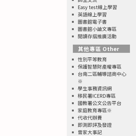
Easy test線上學習
英語線上學習
圖書館電子書
圖書館小論文專區
閱讀存摺推廣活動
其他專區 Other
性別平等教育
保護智慧財產權專區
台南二區輔導諮商中心
※
學生事務資訊網
移民署ICERD專區
國教署公文公告平台
家庭教育專區※
代收代辦費
即測即評及發證
曾家大事記