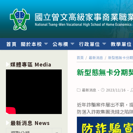
跳
轉
至
主
要
內
首頁
關於本校
公布欄
行政單位
教學單
容
首頁
/
最新消息
/
新型態無卡分
媒體專區 Media
新型態無卡分期
Post
Post
P
最新消息
2023/11/16
category:
published:
a
近年詐騙案件層出不窮，
防落入詐欺集團洗錢之陷
最新消息 News
最
選取分類