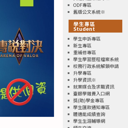
ODF專區
舊版公文系統※
學生專區
Student
學生申訴專區
新生專區
重補修專區
學生學習歷程檔案系統
校務行政系統解鎖申請
升學專區
升學資訊※
就業媒合及求職資訊
臺銀學雜費入口網
獎(助)學金專區
學生匯款通知專區
體適能成績查詢
學生生涯輔導網
師生交流