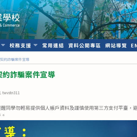
位
校務支援
常用連結
資料公開專區
網站導覽
E
期契約詐騙案件宣導
契約詐騙案件宣導
ost
twvstn311
uthor:
提醒同學勿輕易提供個人帳戶資料及謹慎使用第三方支付平臺，
阱。