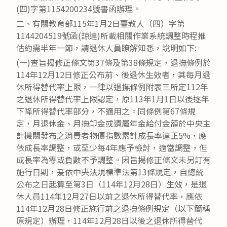
(四)字第1154200234號書函辦理。
二、有關教育部115年1月2日臺教人（四）字第
1144204519號函(諒達)所載相關作業系統調整時程推
估約需半年一節，請退休人員瞭解知悉，說明如下:
(一)查旨揭修正條文第37條及第38條規定，退撫條例於
114年12月12日修正公布前、後退休生效者，其每月退
休所得替代率上限，一律以退撫條例附表三所定112年
之退休所得替代率上限認定，原113年1月1日以後逐年
下降所得替代率部分，不適用之。同條例第67條規
定，月退休金、月撫卹金或遺屬年金給付金額於中央主
計機關發布之消費者物價指數累計成長率達正5%，應
依成長率調整，或至少每4年應予檢討，適當調整，但
成長率為零或負數不予調整。因旨揭修正條文未另訂有
施行日期，爰依中央法規標準法第13條規定，自總統
公布之日起算至第3日（114年12月28日）生效，是退
休人員114年12月27日以前之退休所得替代率，應依
114年12月28日修正施行前之退撫條例規定（以下簡稱
原規定）辦理，114年12月28日以後之退休所得替代