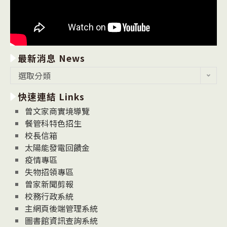
最新消息 News
最
選取分類
新
快速連結 Links
消
息
曾文家商實境導覽
News
餐管科特色招生
校長信箱
太陽能發電回饋金
疫情專區
失物招領專區
曾家新聞剪報
校務行政系統
主網頁後端管理系統
圖書館資訊查詢系統