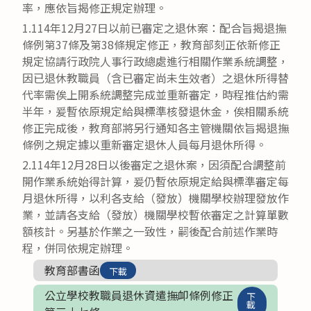
率，應依旨揭修正規定辦理。
1.114年12月27日以前已審定之退休案：配合旨揭退撫
條例第37條及第38條規定修正，教育部刻正依新修正
規定協請行政院人事行政總處進行相關作業系統調整，
因已退休教職員（含已審定尚未生效者）之退休所得替
代率需俟上開系統調整完成並重新審定，時程推估約需
半年，爰暫依原規定給與標準核發退休金，俟相關系統
修正完成後，教育部將另行通知各主管機關依旨揭退撫
條例之規定據以重新審定退休人員每月退休所得。
2.114年12月28日以後審定之退休案，因須配合調整前
開作業系統始得計算，爰仍暫依原規定給與標準審定每
月退休所得，以利各支給（發放）機關學校辦理發放作
業，並請各支給（發放）機關學校暫依審定之計算單數
額核計。另基於作業之一致性，嗣後配合前述作業時
程，併同依規定辦理。
教育部書函
下載
公立學校教職員退休資遣撫卹條例修正
下
載