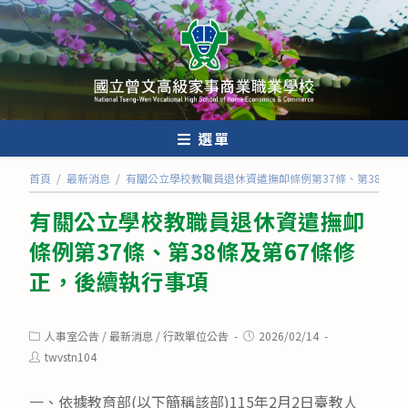
跳
轉
至
主
要
內
選單
容
首頁
/
最新消息
/
有關公立學校教職員退休資遣撫卹條例第37條、第38條及
有關公立學校教職員退休資遣撫卹
條例第37條、第38條及第67條修
正，後續執行事項
Post
Post
人事室公告
/
最新消息
/
行政單位公告
2026/02/14
category:
published:
Post
twvstn104
author:
一、依據教育部(以下簡稱該部)115年2月2日臺教人