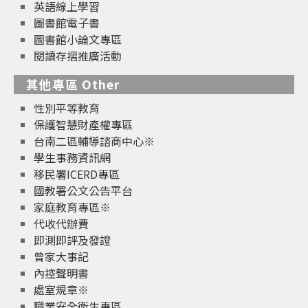
英語線上學習
圖書館電子書
圖書館小論文專區
閱讀存摺推廣活動
其他專區 Other
性別平等教育
保護智慧財產權專區
台南二區輔導諮商中心※
學生事務資訊網
移民署ICERD專區
國教署公文公告平台
家庭教育專區※
代收代辦費
即測即評及發證
曾家大事記
內控聲明書
處室規章※
職業安全衛生專區