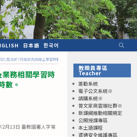
NGLISH
日本語
한국어
員同仁配合於7月底前完成線上學習時數。
教職員專區
及業務相關學習時
Teacher
時數。
差勤系統
電子公文系統※
請購系統※
曾文家商雲端社群※
新課綱推動相關規定
公開授課專區
年2月13日 臺教國署人字第
本土語課程
資通安全維護專區