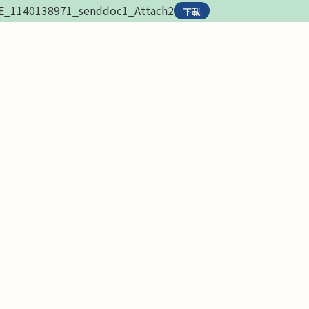
1140138971_senddoc1_Attach2
下載