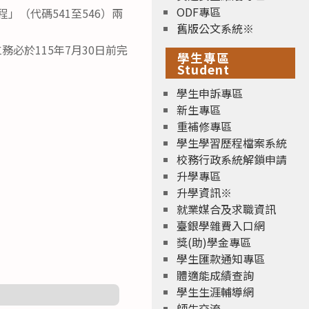
ODF專區
」（代碼541至546）兩
舊版公文系統※
必於115年7月30日前完
學生專區
Student
學生申訴專區
新生專區
重補修專區
學生學習歷程檔案系統
校務行政系統解鎖申請
升學專區
升學資訊※
就業媒合及求職資訊
臺銀學雜費入口網
獎(助)學金專區
學生匯款通知專區
體適能成績查詢
學生生涯輔導網
師生交流