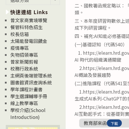
新
二、國教署函規定略以：「
快速連結 Links
消
類。
息
曾文家商實境導覽
三、本年度研習時數依上述
News
餐管科特色招生
成下列研習課程。
校長信箱
四、補充:AI知能必修基礎
太陽能發電回饋金
(一)基礎認知（代碼540
疫情專區
1. https://elearn.hrd.go
失物招領專區
AI 時代的組織溝通關鍵
曾家新聞剪報
2.https://elearn.hrd.go
校務行政系統
AI概論及發展趨勢
主網頁後端管理系統
圖書館資訊查詢系統
(二)進階課程（代碼541至
學年課程計畫書
1.https://elearn.hrd.go
學生選課輔導手冊
生成式AI系列-ChatGP
線上教學專區
2.https://elearn.hrd.go
學校介紹(School
AI互動起手式：從基礎到
Introduction)
教育部來函
下載