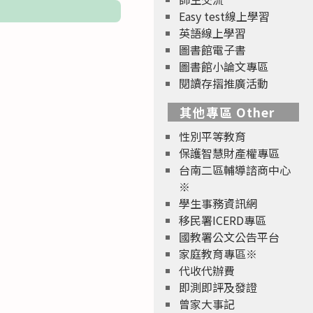
Easy test線上學習
英語線上學習
圖書館電子書
圖書館小論文專區
閱讀存摺推廣活動
其他專區 Other
性別平等教育
保護智慧財產權專區
台南二區輔導諮商中心
※
學生事務資訊網
移民署ICERD專區
國教署公文公告平台
家庭教育專區※
代收代辦費
即測即評及發證
曾家大事記