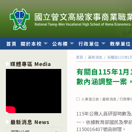
跳
轉
至
主
要
內
首頁
關於本校
公布欄
行政單位
教學單
容
首頁
/
最新消息
/
有關自115年
媒體專區 Media
有關自115年1
數內涵調整一案
Post
人事室公告
/
最新消息
/
行政單
category:
115年公務人員研習時數及
最新消息 News
一、依據教育部國民及學前教育
1150016407號函辦理。
最
選取分類