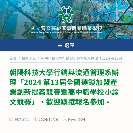
跳
轉
至
主
要
內
選單
容
首頁
/
最新消息
/
朝陽科技大學行銷與流通管理系辦理「2024 第13屆全
朝陽科技大學行銷與流通管理系辦
理「2024 第13屆全國連鎖加盟產
業創新提案競賽暨高中職學校小論
文競賽」，歡迎踴躍報名參加。
Post
Post
Post
最新消息
2024/10/16
twvstn604
category:
published:
author: