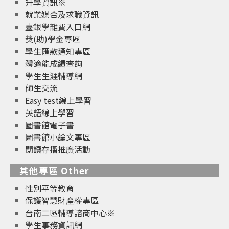
升學資訊※
就業媒合及求職資訊
臺銀學雜費入口網
獎(助)學金專區
學生匯款通知專區
體適能成績查詢
學生生涯輔導網
師生交流
Easy test線上學習
英語線上學習
圖書館電子書
圖書館小論文專區
閱讀存摺推廣活動
其他專區 Other
性別平等教育
保護智慧財產權專區
台南二區輔導諮商中心※
學生事務資訊網