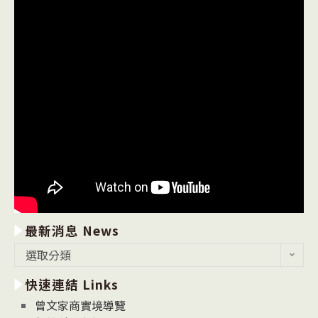
最新消息 News
最
選取分類
新
快速連結 Links
消
息
曾文家商實境導覽