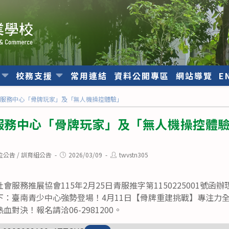
位
校務支援
常用連結
資料公開專區
網站導覽
E
利服務中心「骨牌玩家」及「無人機操控體驗」
服務中心「骨牌玩家」及「無人機操控體
Post
Post
位公告
/
訓育組公告
2026/03/09
twvstn305
published:
author:
服務推展協會115年2月25日青服推字第1150225001號函辦
：臺南青少中心強勢登場！4月11日【骨牌重建挑戰】專注力全
對決！報名請洽06-2981200。