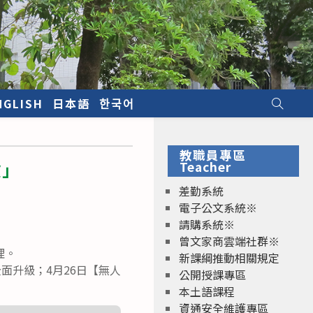
NGLISH
日本語
한국어
教職員專區
驗」
Teacher
差勤系統
電子公文系統※
請購系統※
曾文家商雲端社群※
理。
新課綱推動相關規定
面升級；4月26日【無人
公開授課專區
本土語課程
資通安全維護專區