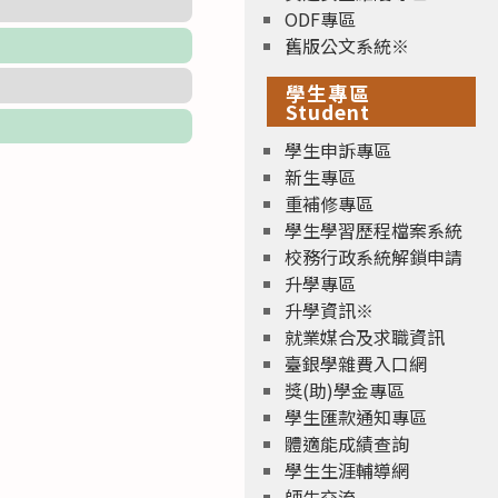
ODF專區
舊版公文系統※
學生專區
Student
學生申訴專區
新生專區
重補修專區
學生學習歷程檔案系統
校務行政系統解鎖申請
升學專區
升學資訊※
就業媒合及求職資訊
臺銀學雜費入口網
獎(助)學金專區
學生匯款通知專區
體適能成績查詢
學生生涯輔導網
師生交流