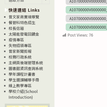
A10700000V0000000
新
A10700000V0000000
快速連結 Links
消
息
曾文家商實境導覽
A10700000V0000000
News
餐管科特色招生
A10700000V0000000
校長信箱
太陽能發電回饋金
Post Views:
76
疫情專區
失物招領專區
曾家新聞剪報
校務行政系統
主網頁後端管理系統
圖書館資訊查詢系統
學年課程計畫書
學生選課輔導手冊
線上教學專區
學校介紹(School
Introduction)