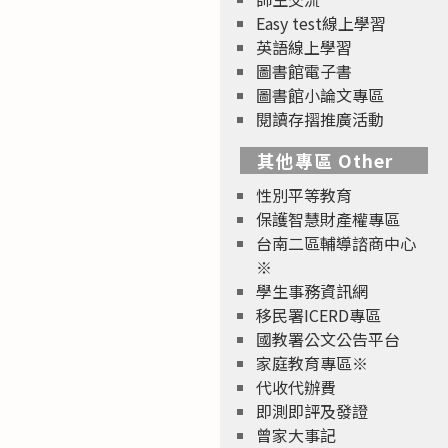
Easy test線上學習
英語線上學習
圖書館電子書
圖書館小論文專區
閱讀存摺推廣活動
其他專區 Other
性別平等教育
保護智慧財產權專區
台南二區輔導諮商中心
※
學生事務資訊網
移民署ICERD專區
國教署公文公告平台
家庭教育專區※
代收代辦費
即測即評及發證
曾家大事記