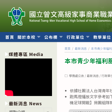
跳
轉
至
主
要
內
首頁
關於本校
公布欄
行政單位
教學單
容
首頁
/
最新消息
/
本市青少年福
媒體專區 Media
本市青少年福利
Post
學務處公告
/
最新消息
/
行政單
category:
依據社團法人台灣青年社會
跑馬燈播放文字參考如下
機足球開戰】揪團組隊熱血
最新消息 News
最
選取分類