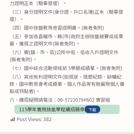
力證明正本（驗畢發還）。
（三）身分證明文件(身分證、戶口名簿)正本（驗畢發
還）。
（四）國中技藝教育修習證明書。(無者免附)
（五）參加各直轄市、縣(市)政府主辦技藝競賽或成果
展，獲獎之證明文件(無者免附)。
（六）鄉(鎮、市、區)公所中低、低收入戶證明文件
(無者免附)。
（七）國中綜合活動領域前 5學期成績單。(無者免附)
（八）其他有利證明文件(如獎狀、獎懲紀錄、缺曠紀
錄、國中教育會考成績單、個人作品等有助展現個人優
點或特點者)。
六、續招疑問請電洽：06-5722079#602 實習組
115學年實用技能學程續招簡章
下載
Post Views:
382