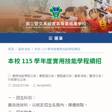
跳
轉
至
主
要
內
選單
容
首頁
/
最新消息
/
本校 115 學年度實用技能學程續招
本校 115 學年度實用技能學程續招
Post
實用技能學程公告
/
實習組公告
/
實習處公告
/
最新消息
/
置頂公告
/
category:
行政單位公告
Post
Post
2026/07/06
twvstn602
published:
author:
ㄧ、招生科別：
廣告技術科，以核定招生名額內，擇優錄取。
二、招生對象：