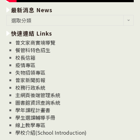
最新消息 News
最
選取分類
新
快速連結 Links
消
息
曾文家商實境導覽
News
餐管科特色招生
校長信箱
疫情專區
失物招領專區
曾家新聞剪報
校務行政系統
主網頁後端管理系統
圖書館資訊查詢系統
學年課程計畫書
學生選課輔導手冊
線上教學專區
學校介紹(School Introduction)