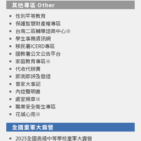
其他專區 Other
性別平等教育
保護智慧財產權專區
台南二區輔導諮商中心※
學生事務資訊網
移民署ICERD專區
國教署公文公告平台
家庭教育專區※
代收代辦費
即測即評及發證
曾家大事記
內控聲明書
處室規章※
職業安全衛生專區
花城心苑※
全國童軍大露營
2025全國高級中等學校童軍大露營