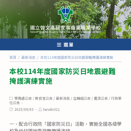
跳
轉
至
主
要
內
選單
容
首頁
/
最新消息
/
本校114年度國家防災日地震避難掩護演練實施
本校114年度國家防災日地震避難
掩護演練實施
Post
學務處公告
/
教官室公告
/
最新消息
/
生輔組公告
/
置頂公告
/
行政單
category:
位公告
Post
Post
2025/09/03
twvstn311
published:
author:
一、配合行政院「國家防災日」活動，實施全國各級學
校及幼兒園地震避難掩護演練