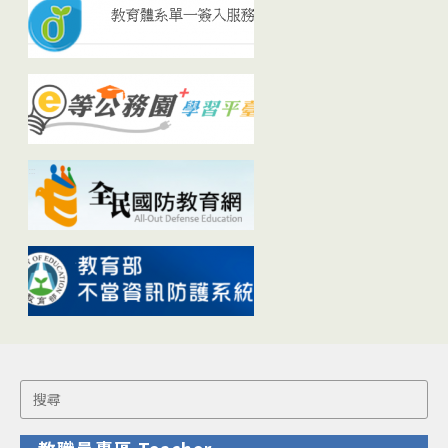
Search
for: