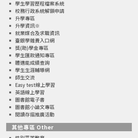
學生學習歷程檔案系統
校務行政系統解鎖申請
升學專區
升學資訊※
就業媒合及求職資訊
臺銀學雜費入口網
獎(助)學金專區
學生匯款通知專區
體適能成績查詢
學生生涯輔導網
師生交流
Easy test線上學習
英語線上學習
圖書館電子書
圖書館小論文專區
閱讀存摺推廣活動
其他專區 Other
性別平等教育