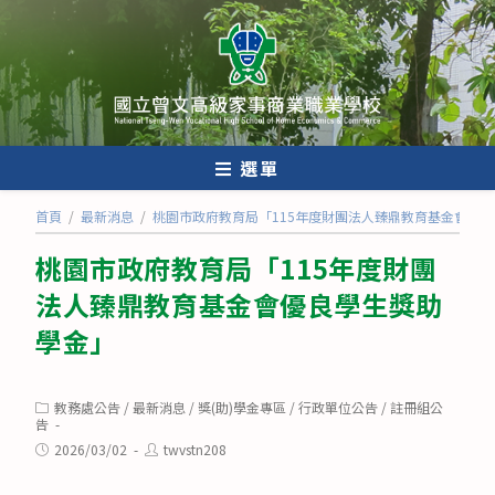
跳
轉
至
主
要
內
選單
容
首頁
/
最新消息
/
桃園市政府教育局「115年度財團法人臻鼎教育基金會優
桃園市政府教育局「115年度財團
法人臻鼎教育基金會優良學生獎助
學金」
Post
教務處公告
/
最新消息
/
獎(助)學金專區
/
行政單位公告
/
註冊組公
category:
告
Post
Post
2026/03/02
twvstn208
published:
author: