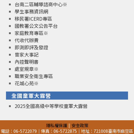
台南二區輔導諮商中心※
學生事務資訊網
移民署ICERD專區
國教署公文公告平台
家庭教育專區※
代收代辦費
即測即評及發證
曾家大事記
內控聲明書
處室規章※
職業安全衛生專區
花城心苑※
全國童軍大露營
2025全國高級中等學校童軍大露營
隱私權保護
安全政策
電話：06-5722079｜傳真：06-5722875｜地址：721008臺南市麻豆區