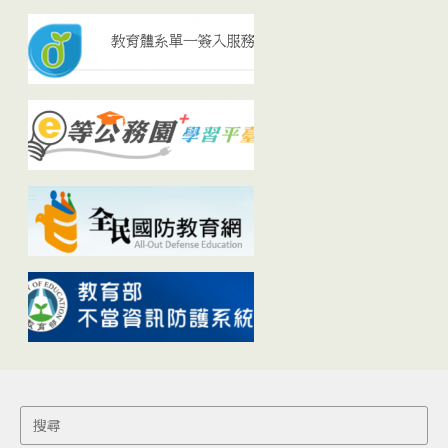
Search
for: