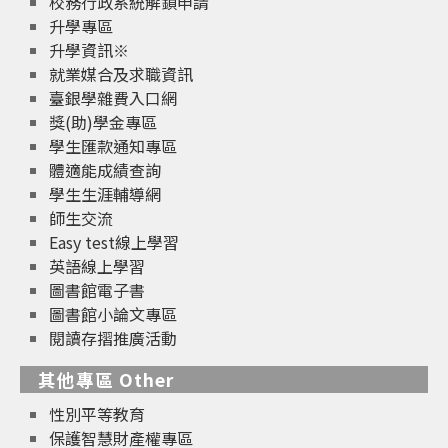
校務行政系統解鎖申請
升學專區
升學資訊※
就業媒合及求職資訊
臺銀學雜費入口網
獎(助)學金專區
學生匯款通知專區
體適能成績查詢
學生生涯輔導網
師生交流
Easy test線上學習
英語線上學習
圖書館電子書
圖書館小論文專區
閱讀存摺推廣活動
其他專區 Other
性別平等教育
保護智慧財產權專區