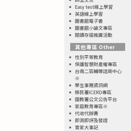
Easy test線上學習
英語線上學習
圖書館電子書
圖書館小論文專區
閱讀存摺推廣活動
其他專區 Other
性別平等教育
保護智慧財產權專區
台南二區輔導諮商中心
※
學生事務資訊網
移民署ICERD專區
國教署公文公告平台
家庭教育專區※
代收代辦費
即測即評及發證
曾家大事記