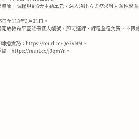
性學導論」課程規劃6大主題單元，深入淺出方式務求對人類性學
5日至113年3月31日。
育網開放教育平臺註冊個人帳號，即可選課，課程全程免費，不限
務：https://reurl.cc/Qe7VNM。
ttps://reurl.cc/j3qmYn。