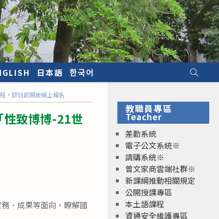
NGLISH
日本語
한국어
課程，即日起開放線上報名
教職員專區
性致博博-21世
Teacher
差勤系統
電子公文系統※
請購系統※
曾文家商雲端社群※
新課綱推動相關規定
公開授課專區
本土語課程
實務、成果等面向，瞭解國
資通安全維護專區