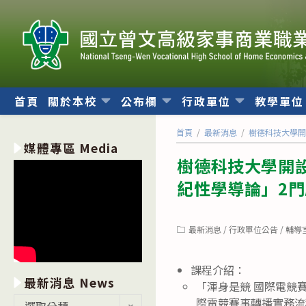
跳
轉
至
主
要
內
首頁
關於本校
公布欄
行政單位
教學單
容
首頁
/
最新消息
/
樹德科技大學開
媒體專區 Media
樹德科技大學開設
紀性學導論」2
Post
最新消息
/
行政單位公告
/
輔導
category:
課程介紹：
最新消息 News
「渾身是競 國際電競
最
際電競賽事轉播實務流
選取分類