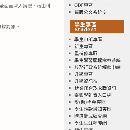
ODF專區
有全面而深入講授，藉由科
舊版公文系統※
學生專區
修課對象。
Student
學生申訴專區
新生專區
重補修專區
學生學習歷程檔案系統
校務行政系統解鎖申請
升學專區
升學資訊※
就業媒合及求職資訊
臺銀學雜費入口網
獎(助)學金專區
學生匯款通知專區
體適能成績查詢
學生生涯輔導網
師生交流