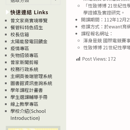
新
「性致博博 21世紀
快速連結 Links
消
學證據及實證研究。
息
開課期間：112年12月2
曾文家商實境導覽
News
修課方式：於ewant
餐管科特色招生
課程報名網址：
校長信箱
渾身是競 國際電競賽事轉播實
太陽能發電回饋金
性致博博 21世紀性學導論：h
疫情專區
失物招領專區
Post Views:
172
曾家新聞剪報
校務行政系統
主網頁後端管理系統
圖書館資訊查詢系統
學年課程計畫書
學生選課輔導手冊
線上教學專區
學校介紹(School
Introduction)