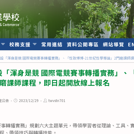
位
校務支援
常用連結
資料公開專區
網站導覽
E
設「渾身是競 國際電競賽事轉播實務」、「性致博博-21世紀性學導論」2門磨課師
「渾身是競 國際電競賽事轉播實務」、「
門磨課師課程，即日起開放線上報名
Post
Post
室公告
2023/12/29
twvstn701
published:
author:
賽事轉播實務」規劃六大主題單元，帶領學習者從理論、工具、
程、帶領技巧與轉播技能。