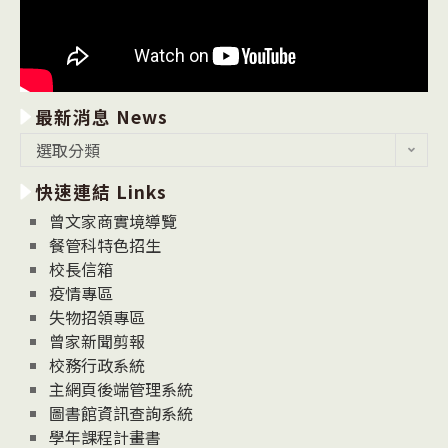
最新消息 News
最
選取分類
新
快速連結 Links
消
息
曾文家商實境導覽
News
餐管科特色招生
校長信箱
疫情專區
失物招領專區
曾家新聞剪報
校務行政系統
主網頁後端管理系統
圖書館資訊查詢系統
學年課程計畫書