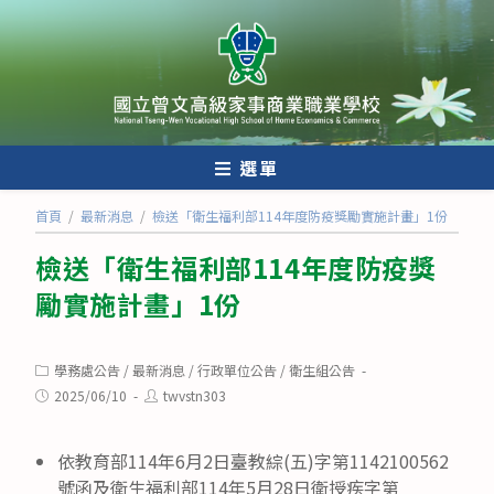
跳
轉
至
主
要
內
選單
容
首頁
/
最新消息
/
檢送「衛生福利部114年度防疫獎勵實施計畫」1份
檢送「衛生福利部114年度防疫獎
勵實施計畫」1份
Post
學務處公告
/
最新消息
/
行政單位公告
/
衛生組公告
category:
Post
Post
2025/06/10
twvstn303
published:
author:
依教育部114年6月2日臺教綜(五)字第1142100562
號函及衛生福利部114年5月28日衛授疾字第