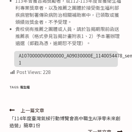
113年曾獲旨揭獎勵者，或112-113年度曾獲衛生福
利專業獎章者，以及推薦之團體於接受衛生福利部
疾病管制署傳染病防治相關補助案中，已領取或獲
頒績效獎金者，不予受理。
貴校倘有推薦之團體或人員，請於旨揭期限前函送
推薦表（格式參見旨揭計畫附表1、2）予本署辦理
遴選（郵戳為憑，逾期恕不受理）。
A10700000V0000000_A09030000E_1140054478_sen
1
Post Views:
228
TAGS:
衛生組
Read
上一篇文章
「114年度臺灣氣候行動博覽會高中職生AI淨零未來創
more
造營」簡章1份
articles
下一篇文章