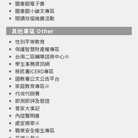
圖書館電子書
圖書館小論文專區
閱讀存摺推廣活動
其他專區 Other
性別平等教育
保護智慧財產權專區
台南二區輔導諮商中心※
學生事務資訊網
移民署ICERD專區
國教署公文公告平台
家庭教育專區※
代收代辦費
即測即評及發證
曾家大事記
內控聲明書
處室規章※
職業安全衛生專區
花城心苑※