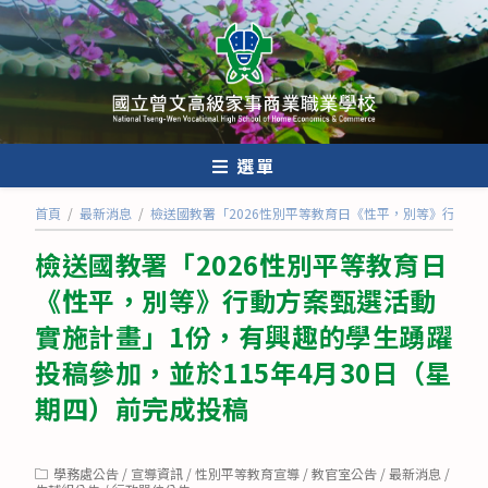
跳
轉
至
主
要
內
選單
容
首頁
/
最新消息
/
檢送國教署「2026性別平等教育日《性平，別等》行動方
檢送國教署「2026性別平等教育日
《性平，別等》行動方案甄選活動
實施計畫」1份，有興趣的學生踴躍
投稿參加，並於115年4月30日（星
期四）前完成投稿
Post
學務處公告
/
宣導資訊
/
性別平等教育宣導
/
教官室公告
/
最新消息
/