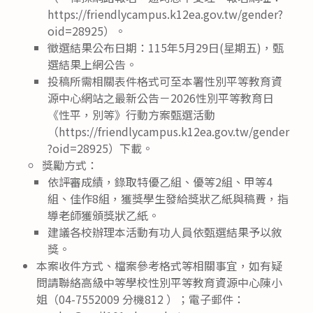
https://friendlycampus.k12ea.gov.tw/gender?
oid=28925）。
徵選結果公布日期：115年5月29日(星期五)，甄
選結果上網公告。
投稿所需相關表件格式可至本署性別平等教育資
源中心網站之最新公告－2026性別平等教育日
《性平，別等》行動方案甄選活動
（https://friendlycampus.k12ea.gov.tw/gender
?oid=28925）下載。
獎勵方式：
依評審成績，錄取特優乙組、優等2組、甲等4
組、佳作8組，獲獎學生發給獎狀乙紙與稿費，指
導老師獲頒獎狀乙紙。
建議各校辦理本活動有功人員依甄選結果予以敘
獎。
本案收件方式、檔案參考格式等相關事宜，如有疑
問請聯絡高級中等學校性別平等教育資源中心陳小
姐（04-7552009 分機812 ）；電子郵件：