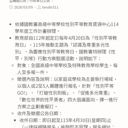
category:
生輔組公告
/
行政單位公告
Post
Post
2026/03/09
twvstn311
published:
author:
依據國教署高級中等學校性別平等教育資源中心114
學年度工作計畫辦理。
教育部自112年起定訂每年4月20日為「性別平等教
育日」，115年推動主題為「認識及尊重多元性
別」，為響應性別平等教育日，國教署特辦理《性
平，別等》行動方案甄選活動，說明如下：
對象：全國高級中等學校及特殊教育學校學生，每
人至多報一件。
徵選內容及說明：以家庭或學校為主要執行場域，
以個人或2至5人團體進行報名，針對「性別平等
GO!」、「打破性別刻板」、「促進多元尊重」、
「數位世界的性平勇者」四大倡議面向，擇一進行
方案之企劃書擬訂。
收件及徵選公告日期：
收件日期：即日起至115年4月30日(星期四)止
（一律採網路報名，逾時恕不受理，報名網址：