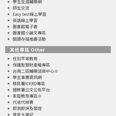
學生生涯輔導網
師生交流
Easy test線上學習
英語線上學習
圖書館電子書
圖書館小論文專區
閱讀存摺推廣活動
其他專區 Other
性別平等教育
保護智慧財產權專區
台南二區輔導諮商中心※
學生事務資訊網
移民署ICERD專區
國教署公文公告平台
家庭教育專區※
代收代辦費
即測即評及發證
曾家大事記