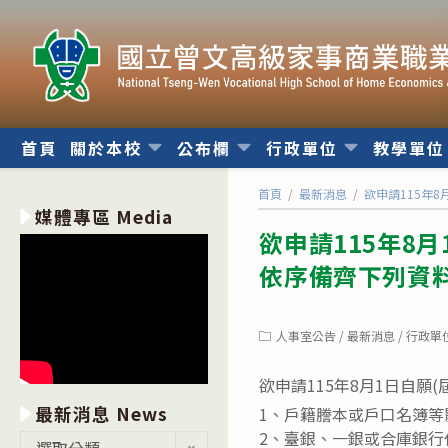
跳
轉
至
主
要
內
首頁
關於本校
公布欄
行政單位
教學單
容
首頁
/
最新消息
/
欲申請115年
媒體專區 Media
欲申請115年8月
依序備齊下列資
Post
人事室公告
/
最新消息
/
行政單
category:
欲申請115年8月1日自願
最新消息 News
1、戶籍謄本或戶口名簿等
2、臺銀、一銀或合庫銀行任
最
選取分類