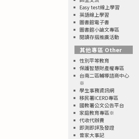
Easy test線上學習
英語線上學習
圖書館電子書
圖書館小論文專區
閱讀存摺推廣活動
其他專區 Other
性別平等教育
保護智慧財產權專區
台南二區輔導諮商中心
※
學生事務資訊網
移民署ICERD專區
國教署公文公告平台
家庭教育專區※
代收代辦費
即測即評及發證
曾家大事記