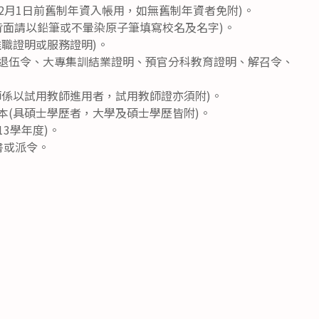
年2月1日前舊制年資入帳用，如無舊制年資者免附)。
片背面請以鉛筆或不暈染原子筆填寫校名及名字)。
離職證明或服務證明)。
如退伍令、大專集訓結業證明、預官分科教育證明、解召令、
師係以試用教師進用者，試用教師證亦須附)。
本(具碩士學歷者，大學及碩士學歷皆附)。
13學年度)。
書或派令。