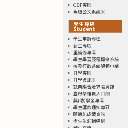
ODF專區
舊版公文系統※
學生專區
Student
學生申訴專區
新生專區
重補修專區
學生學習歷程檔案系統
校務行政系統解鎖申請
升學專區
升學資訊※
就業媒合及求職資訊
臺銀學雜費入口網
獎(助)學金專區
學生匯款通知專區
體適能成績查詢
學生生涯輔導網
師生交流