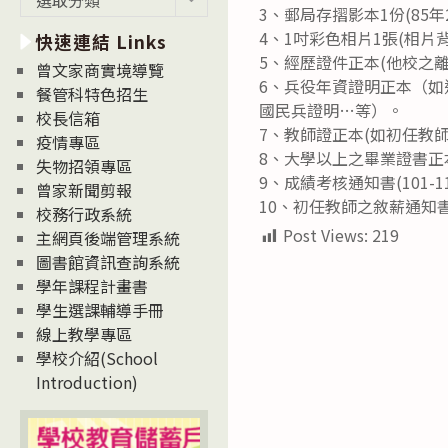
3、郵局存摺影本1份(85
新
4、1吋彩色相片1張(相
快速連結 Links
消
5、經歷證件正本(他校之
息
曾文家商實境導覽
6、兵役年資證明正本（
News
餐管科特色招生
國民兵證明…等）。
校長信箱
7、教師證正本(如初任教
疫情專區
8、大學以上之畢業證書正
失物招領專區
9、成績考核通知書(101-1
曾家新聞剪報
10、初任教師之敘薪通知
校務行政系統
Post Views:
219
主網頁後端管理系統
圖書館資訊查詢系統
學年課程計畫書
學生選課輔導手冊
線上教學專區
學校介紹(School
Introduction)