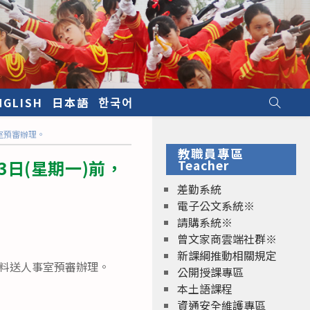
NGLISH
日本語
한국어
事室預審辦理。
教職員專區
3日(星期一)前，
Teacher
差勤系統
電子公文系統※
請購系統※
曾文家商雲端社群※
新課綱推動相關規定
列資料送人事室預審辦理。
公開授課專區
本土語課程
資通安全維護專區