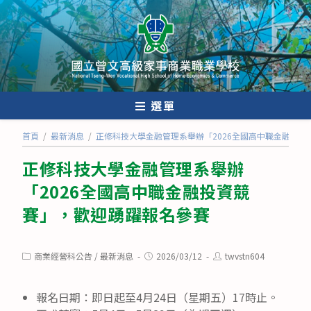
跳
轉
至
主
要
內
選單
容
首頁
/
最新消息
/
正修科技大學金融管理系舉辦「2026全國高中職金融投
正修科技大學金融管理系舉辦
「2026全國高中職金融投資競
賽」，歡迎踴躍報名參賽
Post
Post
Post
商業經營科公告
/
最新消息
2026/03/12
twvstn604
category:
published:
author:
報名日期：即日起至4月24日（星期五）17時止。