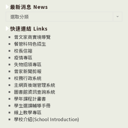
最新消息 News
最
選取分類
新
快速連結 Links
消
息
曾文家商實境導覽
News
餐管科特色招生
校長信箱
疫情專區
失物招領專區
曾家新聞剪報
校務行政系統
主網頁後端管理系統
圖書館資訊查詢系統
學年課程計畫書
學生選課輔導手冊
線上教學專區
學校介紹(School Introduction)