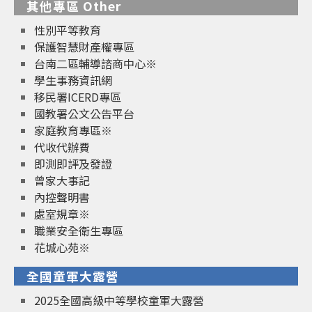
其他專區 Other
性別平等教育
保護智慧財產權專區
台南二區輔導諮商中心※
學生事務資訊網
移民署ICERD專區
國教署公文公告平台
家庭教育專區※
代收代辦費
即測即評及發證
曾家大事記
內控聲明書
處室規章※
職業安全衛生專區
花城心苑※
全國童軍大露營
2025全國高級中等學校童軍大露營