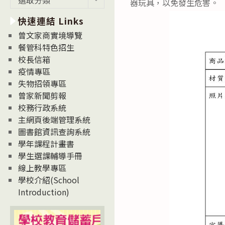
器玩具，以免發生危害。
新
快速連結 Links
消
息
曾文家商實境導覽
News
餐管科特色招生
校長信箱
疫情專區
失物招領專區
曾家新聞剪報
校務行政系統
主網頁後端管理系統
圖書館資訊查詢系統
學年課程計畫書
學生選課輔導手冊
線上教學專區
學校介紹(School
Introduction)