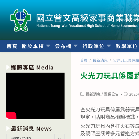
跳
轉
至
主
要
內
首頁
關於本校
公布欄
行政單位
教學單
容
首頁
/
最新消息
/
火光刀玩具係
媒體專區 Media
火光刀玩具係屬
Post
Post
最新消息
/
置頂公告
2025
category:
publishe
查火光刀玩具係屬武器玩具
規定，貼附商品檢驗標識
火光刀玩具內含打火石等
最新消息 News
及親師座談等多元管道方
最
選取分類