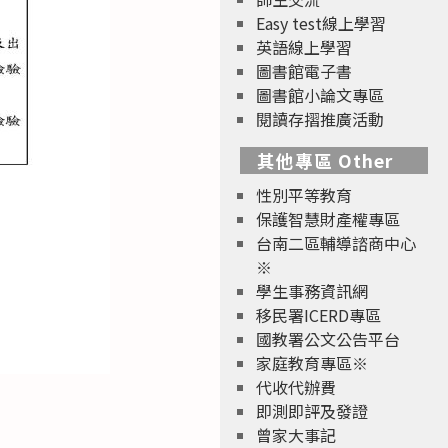
Easy test線上學習
英語線上學習
圖書館電子書
圖書館小論文專區
閱讀存摺推廣活動
其他專區 Other
性別平等教育
保護智慧財產權專區
台南二區輔導諮商中心
※
學生事務資訊網
移民署ICERD專區
國教署公文公告平台
家庭教育專區※
代收代辦費
即測即評及發證
曾家大事記