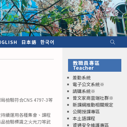
NGLISH
日本語
한국어
教職員專區
Teacher
差勤系統
電子公文系統※
請購系統※
曾文家商雲端社群※
符合CNS 4797-3等
新課綱推動相關規定
公開授課專區
校持續運用各種集會、課程
本土語課程
商品檢驗標識之火光刀等武
資通安全維護專區