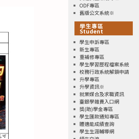
ODF專區
舊版公文系統※
學生專區
Student
學生申訴專區
新生專區
重補修專區
學生學習歷程檔案系統
校務行政系統解鎖申請
升學專區
升學資訊※
就業媒合及求職資訊
臺銀學雜費入口網
獎(助)學金專區
學生匯款通知專區
體適能成績查詢
學生生涯輔導網
師生交流