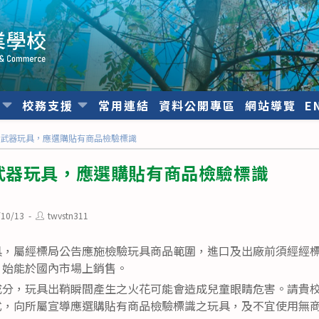
位
校務支援
常用連結
資料公開專區
網站導覽
E
屬武器玩具，應選購貼有商品檢驗標識
武器玩具，應選購貼有商品檢驗標識
Post
/10/13
twvstn311
d:
author:
，屬經標局公告應施檢驗玩具商品範圍，進口及出廠前須經經標局檢驗
，始能於國內市場上銷售。
成分，玩具出鞘瞬間產生之火花可能會造成兒童眼睛危害。請貴
式，向所屬宣導應選購貼有商品檢驗標識之玩具，及不宜使用無