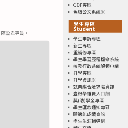
ODF專區
舊版公文系統※
學生專區
Student
俐文、陳盈君專員。
學生申訴專區
新生專區
重補修專區
學生學習歷程檔案系統
校務行政系統解鎖申請
升學專區
升學資訊※
就業媒合及求職資訊
臺銀學雜費入口網
獎(助)學金專區
學生匯款通知專區
體適能成績查詢
學生生涯輔導網
師生交流