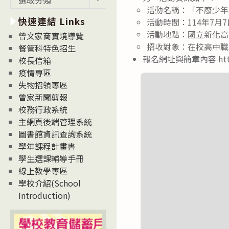
新
活動名稱：「不廢少年
快速連結 Links
消
活動時間：114年7月7
息
活動地點：國立新化高
曾文家商實境導覽
News
招收對象：在校高中職
餐管科特色招生
報名網址與簡章內容 http
校長信箱
疫情專區
失物招領專區
曾家新聞剪報
校務行政系統
主網頁後端管理系統
圖書館資訊查詢系統
學年課程計畫書
學生選課輔導手冊
線上教學專區
學校介紹(School
Introduction)