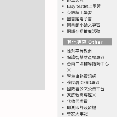
Easy test線上學習
英語線上學習
圖書館電子書
圖書館小論文專區
閱讀存摺推廣活動
其他專區 Other
性別平等教育
保護智慧財產權專區
台南二區輔導諮商中心
※
學生事務資訊網
移民署ICERD專區
國教署公文公告平台
家庭教育專區※
代收代辦費
即測即評及發證
曾家大事記