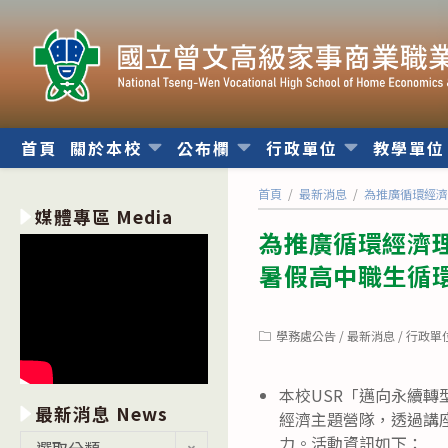
跳
轉
至
主
要
內
首頁
關於本校
公布欄
行政單位
教學單
容
首頁
/
最新消息
/
為推廣循環經濟
媒體專區 Media
為推廣循環經濟理
暑假高中職生循
Post
學務處公告
/
最新消息
/
行政單
category:
本校USR「邁向永續
最新消息 News
經濟主題營隊，透過講
最
力。活動資訊如下：
選取分類