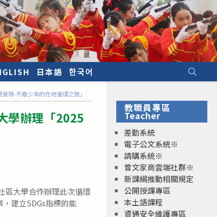
NGLISH
日本語
한국어
題營隊-不廢少年的在地循環之旅」
教職員專區
學辦理「2025
Teacher
」
差勤系統
電子公文系統※
請購系統※
曾文家商雲端社群※
新課綱推動相關規定
公開授課專區
化社區大學合作辦理此次循環
本土語課程
，建立SDGs指標的能
資通安全維護專區