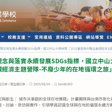
位
校務支援
常用連結
資料公開專區
網站導覽
E
理念與落實永續發展SDGs指標，國立中山大學辦理「2025暑假高中職生循環經濟主
念與落實永續發展SDGs指標，國立中山大
環經濟主題營隊-不廢少年的在地循環之旅
Post
Post
位公告
/
衛生組公告
2025/06/10
twvstn303
published:
author:
轉型與創生： 城市共事館的全球在地實踐」計畫團隊與台南市新
座、討論、參訪與實作，引領學員認識全球與在地的循環永續方案