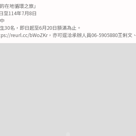
的在地循環之旅」
日至114年7月8日
中
生30名，即日起至6月20日額滿為止。
s://reurl.cc/bWoZKr，亦可逕洽承辦人員06-5905880王