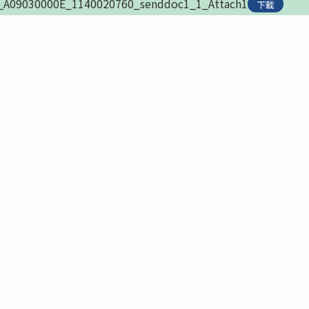
_A09030000E_1140020760_senddoc1_1_Attach1
下載