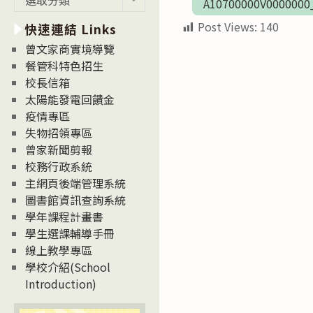
A10700000V0000000
新
Post Views:
140
快速連結 Links
消
息
曾文家商實境導覽
News
餐管科特色招生
校長信箱
太陽能發電回饋金
疫情專區
失物招領專區
曾家新聞剪報
校務行政系統
主網頁後端管理系統
圖書館資訊查詢系統
學年課程計畫書
學生選課輔導手冊
線上教學專區
學校介紹(School
Introduction)