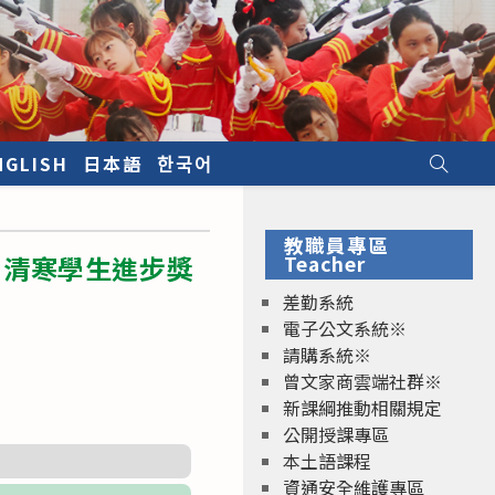
NGLISH
日本語
한국어
教職員專區
】清寒學生進步獎
Teacher
差勤系統
電子公文系統※
請購系統※
曾文家商雲端社群※
新課綱推動相關規定
公開授課專區
本土語課程
資通安全維護專區