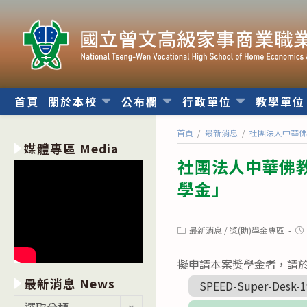
跳
轉
至
主
要
內
首頁
關於本校
公布欄
行政單位
教學單
容
首頁
/
最新消息
/
社團法人中華
媒體專區 Media
社團法人中華佛
學金」
Post
Po
最新消息
/
獎(助)學金專區
category:
pub
擬申請本案獎學金者，請於
最新消息 News
SPEED-Super-Desk-1
最
選取分類