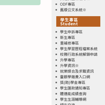
ODF專區
舊版公文系統※
學生專區
Student
學生申訴專區
新生專區
重補修專區
學生學習歷程檔案系統
校務行政系統解鎖申請
升學專區
升學資訊※
就業媒合及求職資訊
臺銀學雜費入口網
獎(助)學金專區
學生匯款通知專區
體適能成績查詢
學生生涯輔導網
師生交流