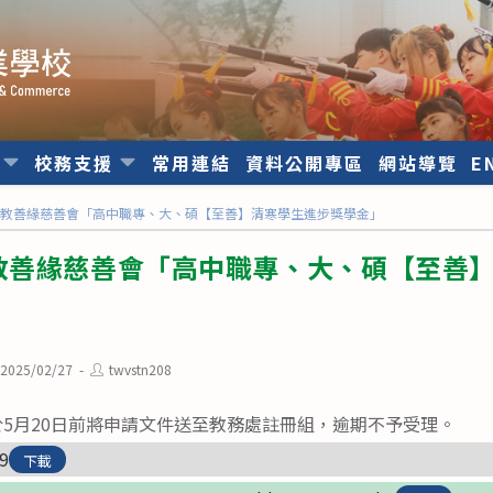
位
校務支援
常用連結
資料公開專區
網站導覽
E
佛教善緣慈善會「高中職專、大、碩【至善】清寒學生進步獎學金」
教善緣慈善會「高中職專、大、碩【至善
st
Post
2025/02/27
twvstn208
lished:
author:
5月20日前將申請文件送至教務處註冊組，逾期不予受理。
9
下載