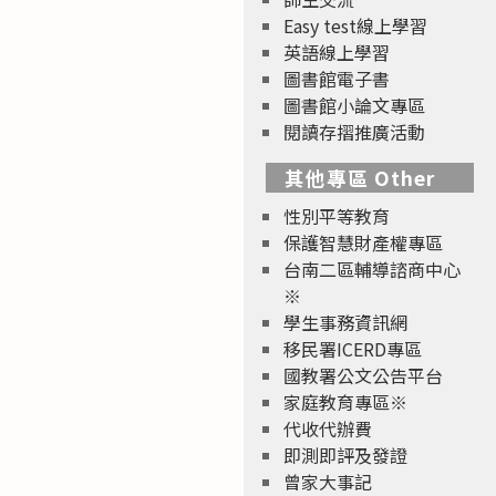
Easy test線上學習
英語線上學習
圖書館電子書
圖書館小論文專區
閱讀存摺推廣活動
其他專區 Other
性別平等教育
保護智慧財產權專區
台南二區輔導諮商中心
※
學生事務資訊網
移民署ICERD專區
國教署公文公告平台
家庭教育專區※
代收代辦費
即測即評及發證
曾家大事記