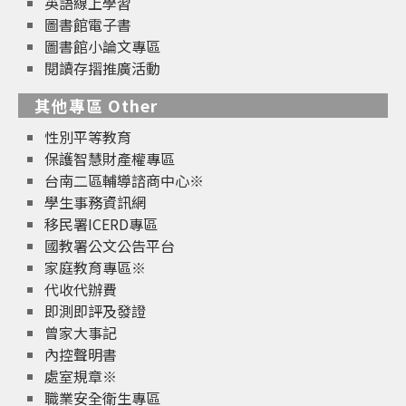
英語線上學習
圖書館電子書
圖書館小論文專區
閱讀存摺推廣活動
其他專區 Other
性別平等教育
保護智慧財產權專區
台南二區輔導諮商中心※
學生事務資訊網
移民署ICERD專區
國教署公文公告平台
家庭教育專區※
代收代辦費
即測即評及發證
曾家大事記
內控聲明書
處室規章※
職業安全衛生專區