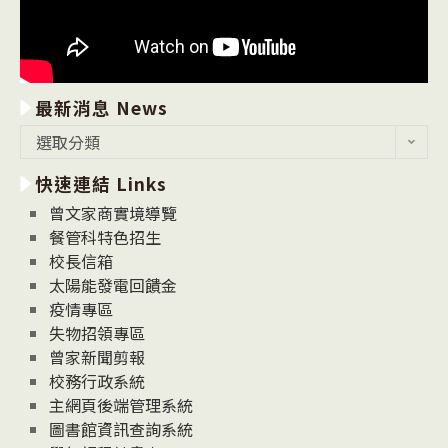
最新消息 News
最
選取分類
新
快速連結 Links
消
息
曾文家商實境導覽
News
餐管科特色招生
校長信箱
太陽能發電回饋金
疫情專區
失物招領專區
曾家新聞剪報
校務行政系統
主網頁後端管理系統
圖書館資訊查詢系統