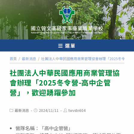
跳
轉
至
主
要
內
選單
容
首頁
/
最新消息
/
社團法人中華民國應用商業管理協會辦理「2025冬令營-
社團法人中華民國應用商業管理協
會辦理「2025冬令營-高中企管
營」，歡迎踴躍參加
Post
Post
Post
最新消息
2024/11/11
twvstn604
category:
published:
author:
營隊名稱：「高中企管營」