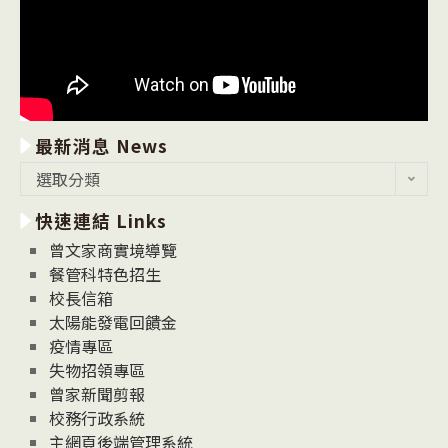
最新消息 News
最
選取分類
新
快速連結 Links
消
息
曾文家商實境導覽
News
餐管科特色招生
校長信箱
太陽能發電回饋金
疫情專區
失物招領專區
曾家新聞剪報
校務行政系統
主網頁後端管理系統