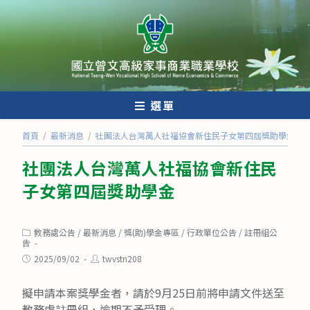
跳
轉
至
主
要
內
選單
容
首頁
/
最新消息
/
社團法人台灣萬人社福協會新住民子女第四屆獎助學金
社團法人台灣萬人社福協會新住民
子女第四屆獎助學金
Post
教務處公告
/
最新消息
/
獎(助)學金專區
/
行政單位公告
/
註冊組公
category:
告
Post
Post
2025/09/02
twvstn208
published:
author:
擬申請本案獎學金者，請於9月25日前將申請文件送至
教務處註冊組，逾期不予受理。