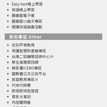
Easy test線上學習
英語線上學習
圖書館電子書
圖書館小論文專區
閱讀存摺推廣活動
其他專區 Other
性別平等教育
保護智慧財產權專區
台南二區輔導諮商中心※
學生事務資訊網
移民署ICERD專區
國教署公文公告平台
家庭教育專區※
代收代辦費
即測即評及發證
曾家大事記
內控聲明書