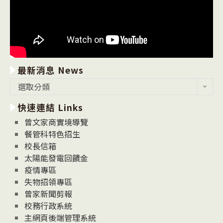
最新消息 News
最
選取分類
新
快速連結 Links
消
息
曾文家商實境導覽
News
餐管科特色招生
校長信箱
太陽能發電回饋金
疫情專區
失物招領專區
曾家新聞剪報
校務行政系統
主網頁後端管理系統