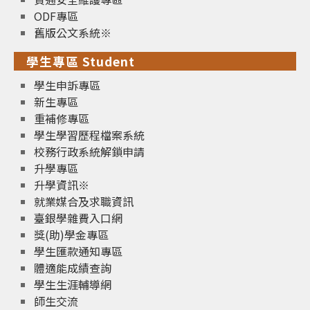
ODF專區
舊版公文系統※
學生專區 Student
學生申訴專區
新生專區
重補修專區
學生學習歷程檔案系統
校務行政系統解鎖申請
升學專區
升學資訊※
就業媒合及求職資訊
臺銀學雜費入口網
獎(助)學金專區
學生匯款通知專區
體適能成績查詢
學生生涯輔導網
師生交流