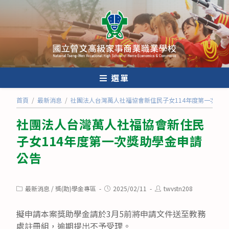
跳
轉
至
主
要
內
選單
容
首頁
/
最新消息
/
社團法人台灣萬人社福協會新住民子女114年度第一次獎
社團法人台灣萬人社福協會新住民
子女114年度第一次獎助學金申請
公告
Post
Post
Post
最新消息
/
獎(助)學金專區
2025/02/11
twvstn208
category:
published:
author:
擬申請本案獎助學金請於3月5前將申請文件送至教務
處註冊組，逾期提出不予受理。