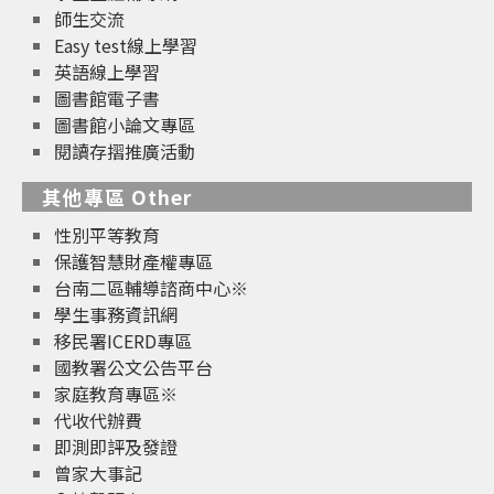
師生交流
Easy test線上學習
英語線上學習
圖書館電子書
圖書館小論文專區
閱讀存摺推廣活動
其他專區 Other
性別平等教育
保護智慧財產權專區
台南二區輔導諮商中心※
學生事務資訊網
移民署ICERD專區
國教署公文公告平台
家庭教育專區※
代收代辦費
即測即評及發證
曾家大事記