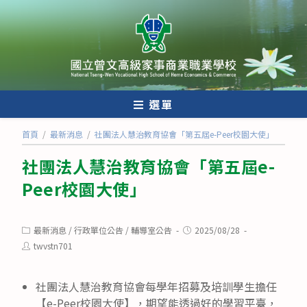
跳
轉
至
主
要
內
選單
容
首頁
/
最新消息
/
社團法人慧治教育協會「第五屆e-Peer校園大使」
社團法人慧治教育協會「第五屆e-
Peer校園大使」
Post
Post
最新消息
/
行政單位公告
/
輔導室公告
2025/08/28
category:
published:
Post
twvstn701
author:
社團法人慧治教育協會每學年招募及培訓學生擔任
【e-Peer校園大使】，期望能透過好的學習平臺，