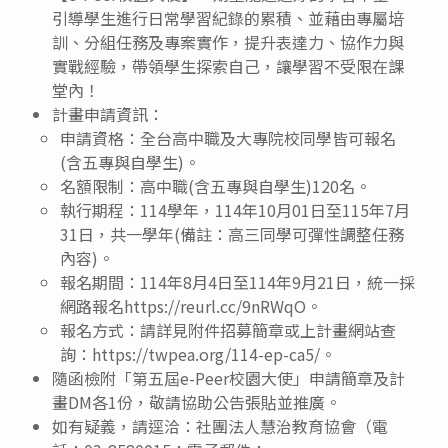
引導學生進行日常學習紀錄的累積、並藉由專屬培
訓、分組任務及專案實作，提升表達力、協作力與
實戰經驗，帶領學生探索自己，讓學習不受限在課
堂內！
計畫申請資訊：
申請資格：全台高中職及大專院校同學皆可報名
(含五專與自學生)。
名額限制：高中職(含五專與自學生)120名。
執行期程：114學年，114年10月01日至115年7月
31日，共一學年(備註：高三同學可彈性調整任務
內容)。
報名期間：114年8月4日至114年9月21日，統一採
網路報名https://reurl.cc/9nRWqO。
報名方式：請詳見附件招募簡章或上計畫網站查
詢：https://twpea.org/114-ep-ca5/。
隨函檢附「第五屆e-Peer校園大使」申請簡章及計
畫DM各1份，敬請協助公告張貼並推廣。
如有疑義，請逕洽：社團法人慧治教育協會（電