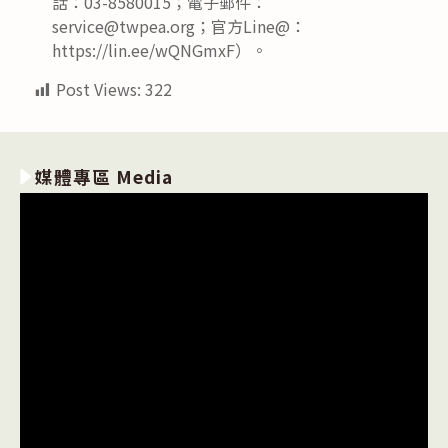
話：03-8580015；電子郵件：
service@twpea.org；官方Line@：
https://lin.ee/wQNGmxF）。
Post Views:
322
媒體專區 Media